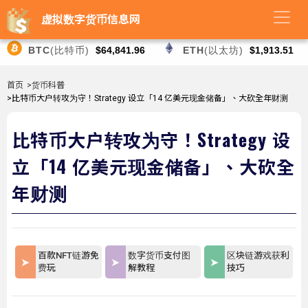
虚拟数字货币信息网
BTC
(比特币)
$64,841.96
ETH
(以太坊)
$1,913.51
首页
>货币科普
>比特币大户转攻为守！Strategy 设立「14 亿美元现金储备」、大砍全年财测
比特币大户转攻为守！Strategy 设
立「14 亿美元现金储备」、大砍全
年财测
百款NFT链游免
数字货币支付图
区块链游戏获利
费玩
解教程
技巧