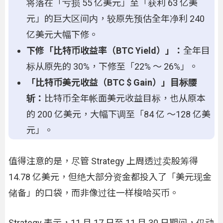
将落在「亏损 55 亿美元」至「获利 63 亿美
元」的巨大区间内，较原先预估全年净利 240
亿美元大幅下修。
下修「比特币收益率（BTC Yield）」：
全年目
标从原先的 30%，下修至「22% ～ 26%」。
「比特币美元收益（BTC $ Gain）」目标腰
斩：
比特币全年帐面美元收益目标，也从原本
的 200 亿美元，大幅下调至「84 亿 ～128 亿美
元」。
值得注意的是，尽管 Strategy 上周透过卖股筹得
14.78 亿美元，但绝大部分资金都投入了「美元现金
储备」的口袋，而非像过往一样梭哈买币。
Strategy 表示，11 月 17 日至 11 月 30 日期间，仅动