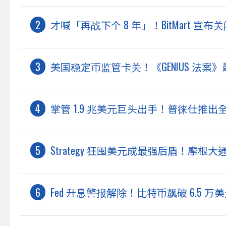
才喊「再战下个 8 年」！BitMart 宣
美国稳定币监管卡关！《GENIUS 法
掌管 1.9 兆美元巨头出手！普徕仕推出
Strategy 狂囤美元成最强后盾！摩
Fed 升息警报解除！比特币飙破 6.5 