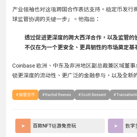
产业领袖也对这项跨国合作表达支持。稳定币发行商 Circ
球监管协调的关键一步」。他指出：
透过促进更深度的跨大西洋合作，以及监管的协同与
不仅在为一个更安全、更具韧性的市场奠定基
Coinbase 欧洲、中东及非洲地区副总裁兼区域董事总
锁更深度的流动性、更广泛的金融参与，以及全新
加密货币
Rachel Reeves
Scott Bessent
Transatlant
百款NFT链游免费玩
数字