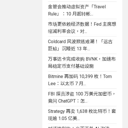
金管会推动虚拟资产「Travel
Rule」：10 月起转帐...
市场更依赖经济数据！Fed 主席想
缩减利率会议，对...
Coldcard 风波掀逃难潮！「远古
巨鲸」沉睡近 13 年...
万事达卡完成收购 BVNK，加速布
局稳定币支付基础设施
Bitmine 再加码 10,399 枚！Tom
Lee：以太币 7 月...
FBI 探员涉盗 100 万美元加密币，
竟问 ChatGPT：怎...
Strategy 再卖 1,638 枚比特币！套
现逾 1.05 亿美...