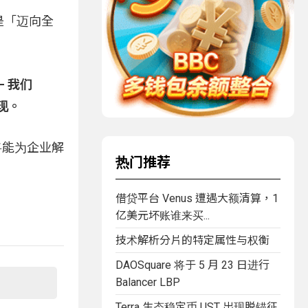
这是「迈向全
— 我们
现。
，将能为企业解
热门推荐
借贷平台 Venus 遭遇大额清算，1
亿美元坏账谁来买...
技术解析分片的特定属性与权衡
DAOSquare 将于 5 月 23 日进行
Balancer LBP
Terra 生态稳定币 UST 出现脱锚征