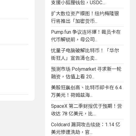
支援小狐狸钱包，USDC...
扩大数位资产版图！纽约梅隆银
行将推出「加密货币...
Pump.fun 争议连环爆！裁员卡在
代币解锁前，母公司...
忧量子电脑破解比特币！「华尔
街狂人」宣告清仓卖...
预测市场 Polymarket 寻求新一轮
融资，估值上看 20...
美股狂飙创高、比特币却卡在 6.4
万美元！荷姆兹海...
SpaceX 第二季财报优于预期！营
收达 78 亿美元，比...
Coldcard 漏洞攻击续烧：1.14 亿
美元惨遭洗劫，官...