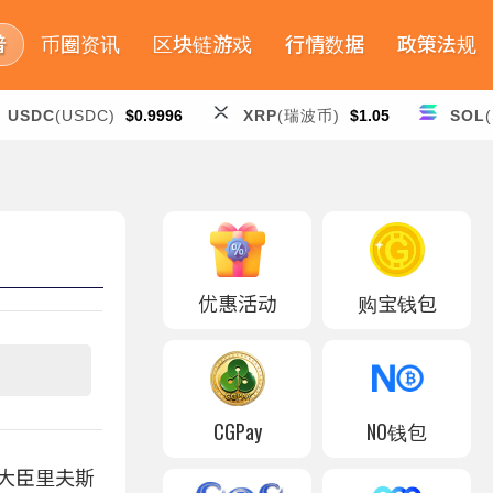
普
币圈资讯
区块链游戏
行情数据
政策法规
USDC
(USDC)
$0.9996
XRP
(瑞波币)
$1.05
SOL
优惠活动
购宝钱包
CGPay
NO钱包
政大臣里夫斯