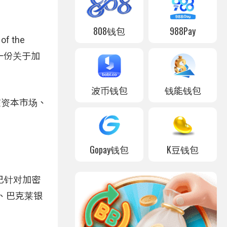
808钱包
988Pay
f the
一份关于加
波币钱包
钱能钱包
在资本市场、
Gopay钱包
K豆钱包
已针对加密
）、巴克莱银