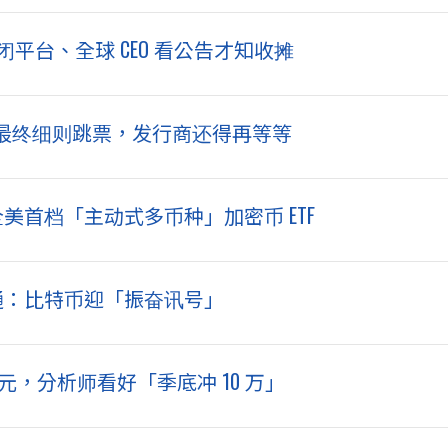
布关闭平台、全球 CEO 看公告才知收摊
案》最终细则跳票，发行商还得再等等
全美首档「主动式多币种」加密币 ETF
根大通：比特币迎「振奋讯号」
万美元，分析师看好「季底冲 10 万」