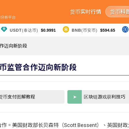
货币实时行情
货币科
行情分析平台
USDT
(泰达币)
$0.9991
BNB
(币安币)
$594.65
作迈向新阶段
币监管合作迈向新阶段
货币支付图解教程
区块链游戏获利技巧
美国财政部长贝森特（Scott Bessent）、英国财