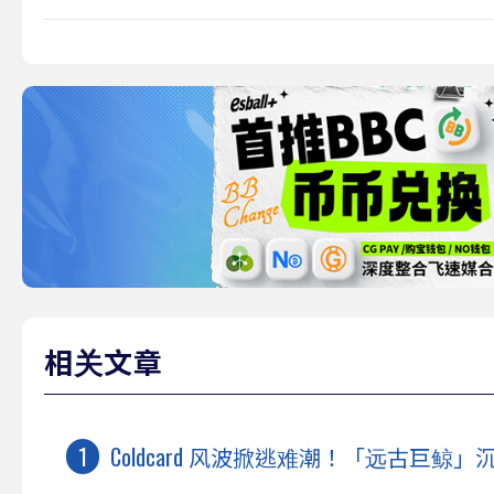
相关文章
Coldcard 风波掀逃难潮！「远古巨鲸」沉