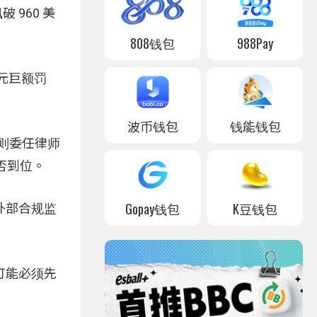
960 美
808钱包
988Pay
美元巨额罚
波币钱包
钱能钱包
N）则委任律师
是否到位。
Gopay钱包
K豆钱包
外部合规监
可能必须先