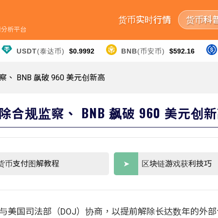
货币实时行情
货币科
行情分析平台
USDT
(泰达币)
$0.9992
BNB
(币安币)
$592.16
BNB 飙破 960 美元创新高
规监察、 BNB 飙破 960 美元创
货币支付图解教程
区块链游戏获利技巧
传正与美国司法部（DOJ）协商，以提前解除长达数年的外