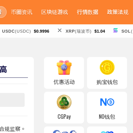
普
币圈资讯
区块链游戏
行情数据
政策法规
USDC
(USDC)
$0.9996
XRP
(瑞波币)
$1.04
SOL
新高
优惠活动
购宝钱包
CGPay
NO钱包
部合规监察。