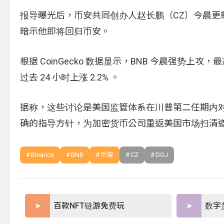
报导曝光后，币安共同创办人赵长鹏（CZ）今晨更新 X 
暗示他即将回归币安。
根据 CoinGecko 数据显示，BNB 今晨强势上攻，
过去 24 小时上涨 2.2% 。
据称，这些讨论是美国监管体系在川普第二任期内
确的指导方针，为加密货币公司重返美国市场扫清
Binance
BNB
币安
CZ
DOJ
百款NFT链游免费玩
数字