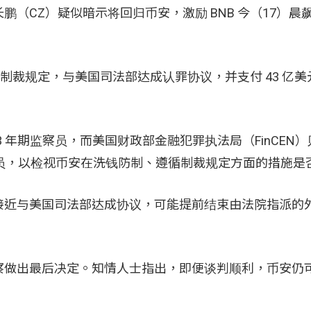
CZ）疑似暗示将回归币安，激励 BNB 今（17）晨飙破 
反制裁规定，与美国司法部达成认罪协议，并支付 43 亿
nce 担任 3 年期监察员，而美国财政部金融犯罪执法局（FinCE
任 5 年期监察员，以检视币安在洗钱防制、遵循制裁规定方面的措施
接近与美国司法部达成协议，可能提前结束由法院指派的
察做出最后决定。知情人士指出，即便谈判顺利，币安仍