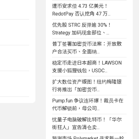
遭币安求偿 4.73 亿美元！
RedotPay 否认挖角 47 万...
优先股 STRC 反弹逾 30%！
Strategy 加码现金部位、...
普丁签署加密货币法案：开放散
户合法买币、全面纳...
稳定币走进日本超商！LAWSON
支援小狐狸钱包，USDC...
扩大数位资产版图！纽约梅隆银
行将推出「加密货币...
Pump.fun 争议连环爆！裁员卡在
代币解锁前，母公司...
忧量子电脑破解比特币！「华尔
街狂人」宣告清仓卖...
预测市场 Polymarket 寻求新一轮