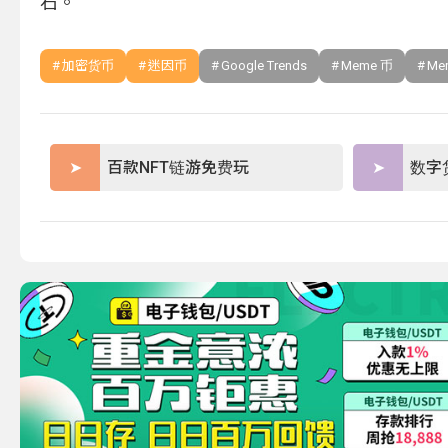
石。
加密货币
迷因币
Google Trends
Meme 币
Me
百款NFT链游免费玩
数字