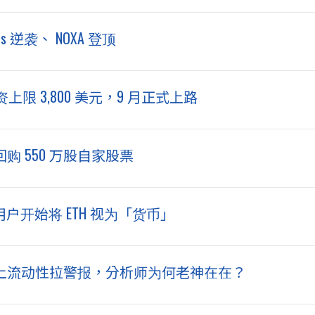
：Pons 逆袭、 NOXA 登顶
 3,800 美元，9 月正式上路
步回购 550 万股自家股票
ee：用户开始将 ETH 视为「货币」
元！链上流动性拉警报，分析师为何老神在在？