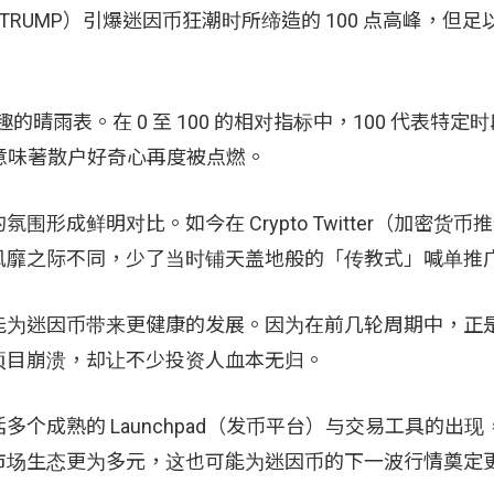
（TRUMP）引爆迷因币狂潮时所缔造的 100 点高峰，但
的晴雨表。在 0 至 100 的相对指标中，100 代表特定
7，意味著散户好奇心再度被点燃。
成鲜明对比。如今在 Crypto Twitter（加密货币
因币风靡之际不同，少了当时铺天盖地般的「传教式」喊单推
能为迷因币带来更健康的发展。因为在前几轮周期中，正
项目崩溃，却让不少投资人血本无归。
个成熟的 Launchpad（发币平台）与交易工具的出现
市场生态更为多元，这也可能为迷因币的下一波行情奠定