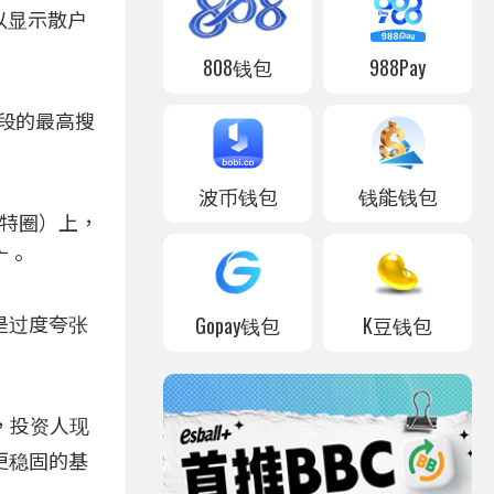
足以显示散户
808钱包
988Pay
时段的最高搜
波币钱包
钱能钱包
推特圈）上，
广。
Gopay钱包
K豆钱包
是过度夸张
，投资人现
更稳固的基