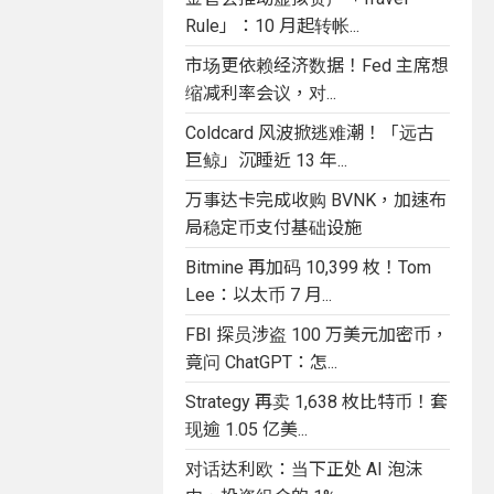
Rule」：10 月起转帐...
市场更依赖经济数据！Fed 主席想
缩减利率会议，对...
Coldcard 风波掀逃难潮！「远古
巨鲸」沉睡近 13 年...
万事达卡完成收购 BVNK，加速布
局稳定币支付基础设施
Bitmine 再加码 10,399 枚！Tom
Lee：以太币 7 月...
FBI 探员涉盗 100 万美元加密币，
竟问 ChatGPT：怎...
Strategy 再卖 1,638 枚比特币！套
现逾 1.05 亿美...
对话达利欧：当下正处 AI 泡沫