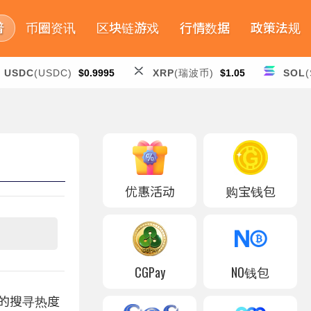
普
币圈资讯
区块链游戏
行情数据
政策法规
USDC
(USDC)
$0.9995
XRP
(瑞波币)
$1.05
SOL
(
优惠活动
购宝钱包
CGPay
NO钱包
n」的搜寻热度