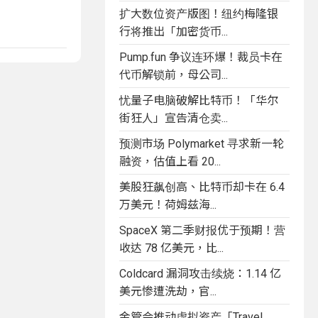
扩大数位资产版图！纽约梅隆银
行将推出「加密货币...
Pump.fun 争议连环爆！裁员卡在
代币解锁前，母公司...
忧量子电脑破解比特币！「华尔
街狂人」宣告清仓卖...
预测市场 Polymarket 寻求新一轮
融资，估值上看 20...
美股狂飙创高、比特币却卡在 6.4
万美元！荷姆兹海...
SpaceX 第二季财报优于预期！营
收达 78 亿美元，比...
Coldcard 漏洞攻击续烧：1.14 亿
美元惨遭洗劫，官...
金管会推动虚拟资产「Travel