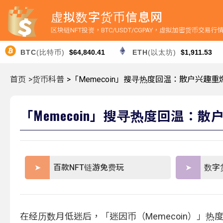
虚拟数字货币信息网
区块链NFT投资，BTC/USDT/CGPAY，虚拟加密货币交易
BTC
(比特币)
$64,840.41
ETH
(以太坊)
$1,911.53
首页
>货币科普
>「Memecoin」搜寻热度回温：散户兴趣
「Memecoin」搜寻热度回温：
百款NFT链游免费玩
数字
在经历数月低迷后，「迷因币（Memecoin）」热度正悄然