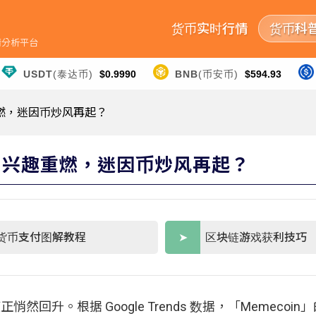
货币实时行情
货币科
行情分析平台
USDT
(泰达币)
$0.9990
BNB
(币安币)
$594.93
重燃，迷因币炒风再起？
散户兴趣重燃，迷因币炒风再起？
货币支付图解教程
区块链游戏获利技巧
回升。根据 Google Trends 数据，「Memecoi