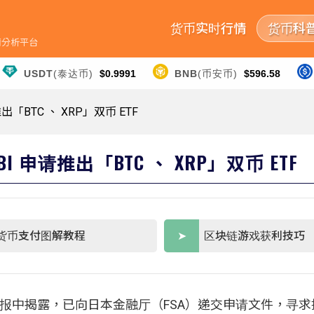
货币实时行情
货币科
行情分析平台
USDT
(泰达币)
$0.9991
BNB
(币安币)
$596.58
「BTC 、 XRP」双币 ETF
 申请推出「BTC 、 XRP」双币 ETF
货币支付图解教程
区块链游戏获利技巧
在第二季财报中揭露，已向日本金融厅（FSA）递交申请文件，寻