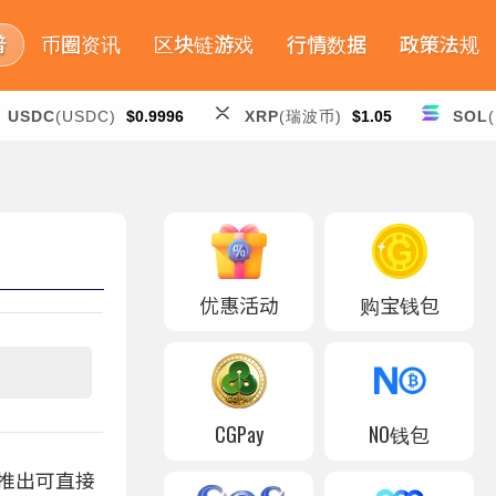
普
币圈资讯
区块链游戏
行情数据
政策法规
USDC
(USDC)
$0.9996
XRP
(瑞波币)
$1.05
SOL
优惠活动
购宝钱包
CGPay
NO钱包
求推出可直接