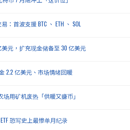
：首波支援 BTC 、 ETH 、 SOL
67 亿美元，扩充现金储备至 30 亿美元
吸金 2.2 亿美元、市场情绪回暖
农场用矿机废热「供暖又赚币」
ETF 恐写史上最惨单月纪录