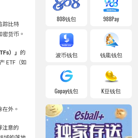
808钱包
988Pay
追踪比特
加密货币。
 ETFs）」
的
波币钱包
钱能钱包
 ETF（如
Gopay钱包
K豆钱包
除在外。
得注意的
支付领域的落地