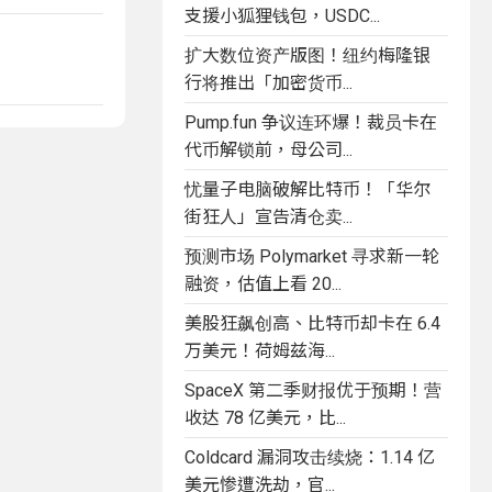
支援小狐狸钱包，USDC...
扩大数位资产版图！纽约梅隆银
行将推出「加密货币...
Pump.fun 争议连环爆！裁员卡在
代币解锁前，母公司...
忧量子电脑破解比特币！「华尔
街狂人」宣告清仓卖...
预测市场 Polymarket 寻求新一轮
融资，估值上看 20...
美股狂飙创高、比特币却卡在 6.4
万美元！荷姆兹海...
SpaceX 第二季财报优于预期！营
收达 78 亿美元，比...
Coldcard 漏洞攻击续烧：1.14 亿
美元惨遭洗劫，官...