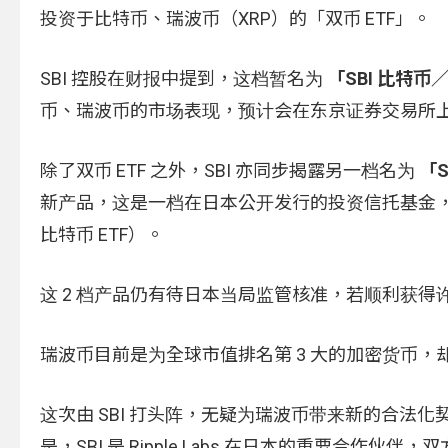
投资于比特币、瑞波币（XRP）的「双币 ETF」。
SBI 控股在财报中提到，这档暂名为
「SBI 比特币／瑞
币、瑞波币的市场表现，预计会在东京证券交易所
除了双币 ETF 之外，SBI 亦同步揭露另一档名为
「S
新产品，这是一档在日本公开发行的投资信托基金，超过 
比特币 ETF）。
这 2 档产品仍有待日本当局监管核准，若顺利获得许
瑞波币目前是为全球市值排名第 3 大的加密货币
这次由 SBI 打头阵，无疑为瑞波币带来新的合法
是，SBI 是 Ripple Labs 在日本的重要合作伙伴，