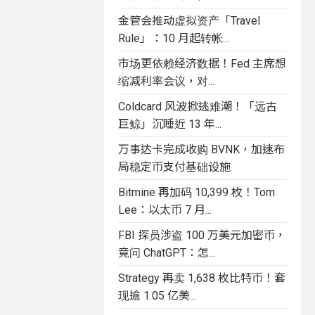
金管会推动虚拟资产「Travel
Rule」：10 月起转帐...
市场更依赖经济数据！Fed 主席想
缩减利率会议，对...
Coldcard 风波掀逃难潮！「远古
巨鲸」沉睡近 13 年...
万事达卡完成收购 BVNK，加速布
局稳定币支付基础设施
Bitmine 再加码 10,399 枚！Tom
Lee：以太币 7 月...
FBI 探员涉盗 100 万美元加密币，
竟问 ChatGPT：怎...
Strategy 再卖 1,638 枚比特币！套
现逾 1.05 亿美...