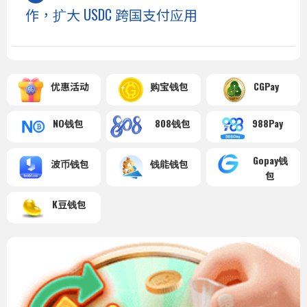
作，扩大 USDC 跨国支付应用
优惠活动
购宝钱包
CGPay
NO钱包
808钱包
988Pay
Gopay钱
波币钱包
钱能钱包
包
K豆钱包