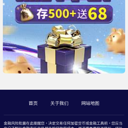
首页
关于我们
网站地图
金融风险批露在此提醒您，决定交易任何加密货币或金融工具前，您应当