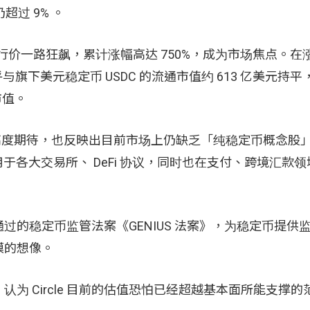
超过 9% 。
美元的发行价一路狂飙，累计涨幅高达 750%，成为市场焦点。
几乎与旗下美元稳定币 USDC 的流通市值约 613 亿美元持
市值。
币的高度期待，也反映出目前市场上仍缺乏「纯稳定币概念股
用于各大交易所、 DeFi 协议，同时也在支付、跨境汇款
的稳定币监管法案《GENIUS 法案》，为稳定币提供
模的想像。
为 Circle 目前的估值恐怕已经超越基本面所能支撑的