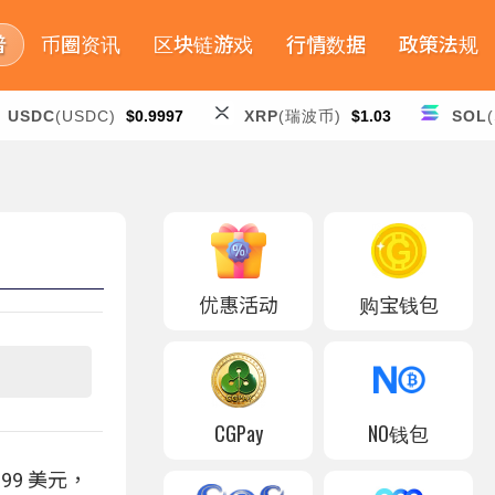
普
币圈资讯
区块链游戏
行情数据
政策法规
USDC
(USDC)
$0.9997
XRP
(瑞波币)
$1.03
SOL
优惠活动
购宝钱包
CGPay
NO钱包
99 美元，