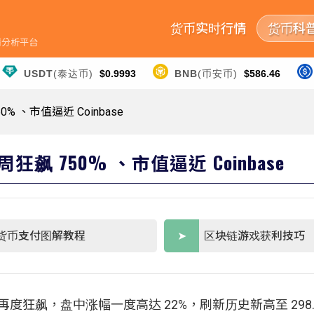
货币实时行情
货币科
行情分析平台
USDT
(泰达币)
$0.9993
BNB
(币安币)
$586.46
0% 、市值逼近 Coinbase
狂飙 750% 、市值逼近 Coinbase
货币支付图解教程
区块链游戏获利技巧
一再度狂飙，盘中涨幅一度高达 22%，刷新历史新高至 298.