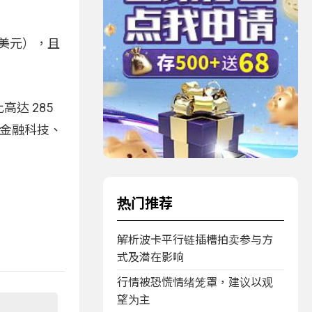
 亿美元），且
高达 285
数金融科技、
热门推荐
解析波卡平行链插槽拍卖参与方
式及潜在影响
行情被恐慌情绪笼罩，建议以观
望为主