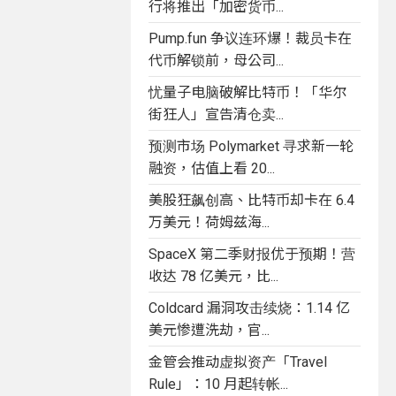
行将推出「加密货币...
Pump.fun 争议连环爆！裁员卡在
代币解锁前，母公司...
忧量子电脑破解比特币！「华尔
街狂人」宣告清仓卖...
预测市场 Polymarket 寻求新一轮
融资，估值上看 20...
美股狂飙创高、比特币却卡在 6.4
万美元！荷姆兹海...
SpaceX 第二季财报优于预期！营
收达 78 亿美元，比...
Coldcard 漏洞攻击续烧：1.14 亿
美元惨遭洗劫，官...
金管会推动虚拟资产「Travel
Rule」：10 月起转帐...