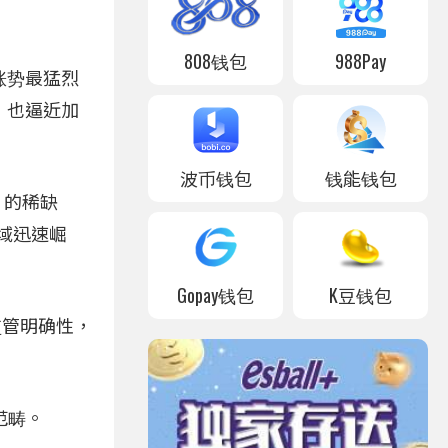
808钱包
988Pay
在涨势最猛烈
平，也逼近加
波币钱包
钱能钱包
」的稀缺
领域迅速崛
Gopay钱包
K豆钱包
监管明确性，
范畴。