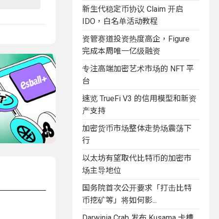
新生代稳定币协议 Claim 开启
IDO，白名单活动教程
资管赛道投资热度高企，Figure
完成本周唯一亿级融资
专注高端加密艺术市场的 NFT 平
台
速览 TrueFi V3 的信用模型和新资
产支持
加密货币市场整体走势场震荡下
行
以太坊有望取代比特币的加密市
场主导地位
国务院首次公开要求「打击比特
币挖矿等」将如何影...
Darwinia Crab 发布 Kusama 卡槽