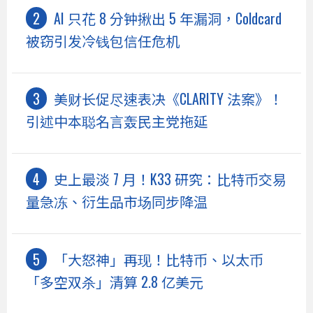
AI 只花 8 分钟揪出 5 年漏洞，Coldcard
被窃引发冷钱包信任危机
美财长促尽速表决《CLARITY 法案》！
引述中本聪名言轰民主党拖延
史上最淡 7 月！K33 研究：比特币交易
量急冻、衍生品市场同步降温
「大怒神」再现！比特币、以太币
「多空双杀」清算 2.8 亿美元