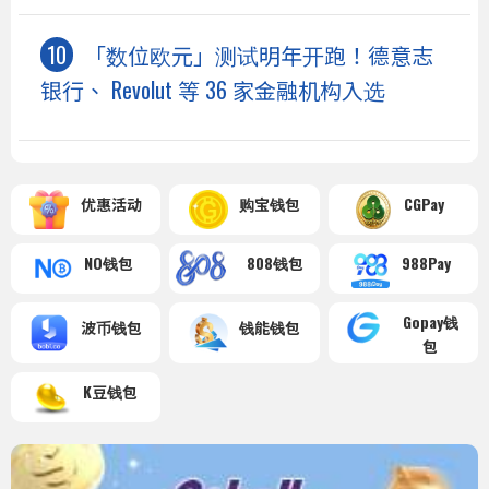
「数位欧元」测试明年开跑！德意志
银行、 Revolut 等 36 家金融机构入选
优惠活动
购宝钱包
CGPay
NO钱包
808钱包
988Pay
Gopay钱
波币钱包
钱能钱包
包
K豆钱包