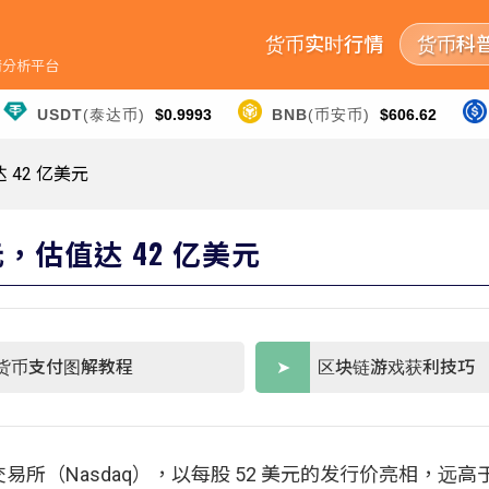
货币实时行情
货币科
行情分析平台
USDT
(泰达币)
$0.9993
BNB
(币安币)
$606.62
达 42 亿美元
美元，估值达 42 亿美元
货币支付图解教程
区块链游戏获利技巧
交易所（Nasdaq），以每股 52 美元的发行价亮相，远