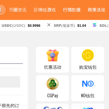
普
币圈资讯
区块链游戏
行情数据
政策法规
USDC
(USDC)
$0.9996
XRP
(瑞波币)
$1.04
SOL
优惠活动
购宝钱包
CGPay
NO钱包
高于原先的订