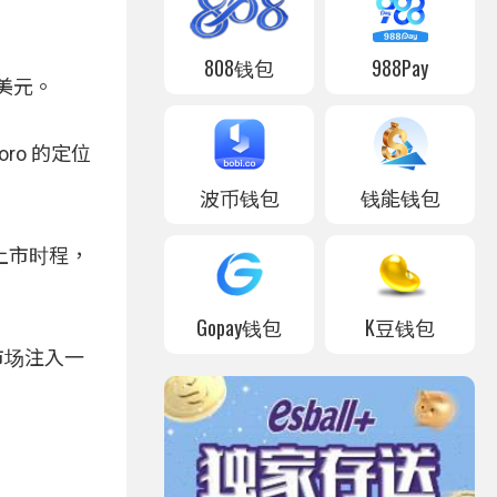
808钱包
988Pay
亿美元。
ro 的定位
波币钱包
钱能钱包
上市时程，
Gopay钱包
K豆钱包
市场注入一