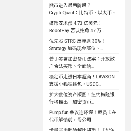
熊市进入最后阶段？
CryptoQuant：比特币、以太币、...
遭币安求偿 4.73 亿美元！
RedotPay 否认挖角 47 万...
优先股 STRC 反弹逾 30%！
Strategy 加码现金部位、...
普丁签署加密货币法案：开放散
户合法买币、全面纳...
稳定币走进日本超商！LAWSON
支援小狐狸钱包，USDC...
扩大数位资产版图！纽约梅隆银
行将推出「加密货币...
Pump.fun 争议连环爆！裁员卡在
代币解锁前，母公司...
忧量子电脑破解比特币！「华尔