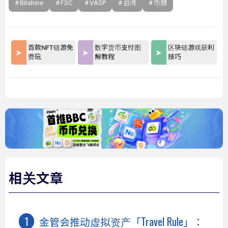
Bitshine
FSC
VASP
台湾
币想
百款NFT链游免
数字货币支付图
区块链游戏获利
费玩
解教程
技巧
相关文章
金管会推动虚拟资产「Travel Rule」：