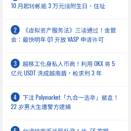
10 月起转帐逾 3 万元须附生日、住址
《虚拟资产服务法》三读通过！金管
会：最快明年 Q1 开放 VASP 申请许可
越移工化身私人币商！利用 OKX 将 5
亿元 USDT 洗成越南盾，检求刑 3 年
下注 Polymarket「九合一选举」赌盘！
22 岁男大生遭警方逮捕
台湾稳定币战局升温！传「6 家银