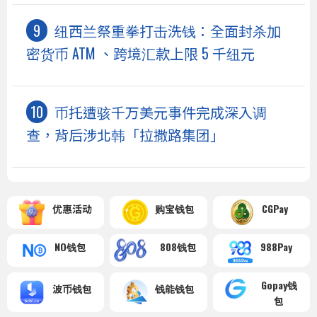
纽西兰祭重拳打击洗钱：全面封杀加
密货币 ATM 、跨境汇款上限 5 千纽元
币托遭骇千万美元事件完成深入调
查，背后涉北韩「拉撒路集团」
优惠活动
购宝钱包
CGPay
NO钱包
808钱包
988Pay
Gopay钱
波币钱包
钱能钱包
包