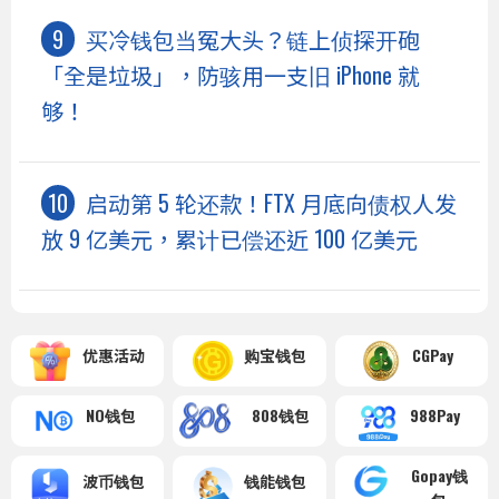
买冷钱包当冤大头？链上侦探开砲
「全是垃圾」，防骇用一支旧 iPhone 就
够！
启动第 5 轮还款！FTX 月底向债权人发
放 9 亿美元，累计已偿还近 100 亿美元
优惠活动
购宝钱包
CGPay
NO钱包
808钱包
988Pay
Gopay钱
波币钱包
钱能钱包