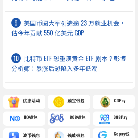
美国币圈大军创造逾 23 万就业机会，
估今年贡献 550 亿美元 GDP
比特币 ETF 恐重演黄金 ETF 剧本？彭博
分析师：暴涨后恐陷入多年低潮
优惠活动
购宝钱包
CGPay
NO钱包
808钱包
988Pay
Gopay钱
波币钱包
钱能钱包