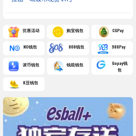
优惠活动
购宝钱包
CGPay
NO钱包
808钱包
988Pay
Gopay钱
波币钱包
钱能钱包
包
K豆钱包