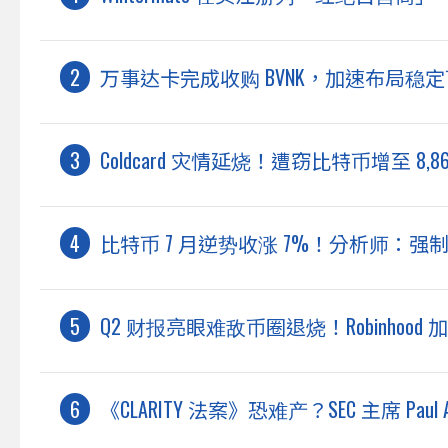
万事达卡完成收购 BVNK，加速布局稳
Coldcard 灾情延烧！遭窃比特币增至 
比特币 7 月逆势收涨 7%！分析师：强
Q2 财报亮眼难敌币圈退烧！Robinhoo
《CLARITY 法案》恐难产？SEC 主席 Pa