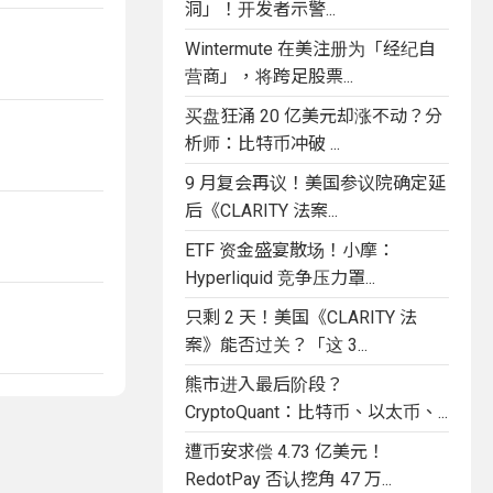
洞」！开发者示警...
Wintermute 在美注册为「经纪自
营商」，将跨足股票...
买盘狂涌 20 亿美元却涨不动？分
析师：比特币冲破 ...
9 月复会再议！美国参议院确定延
后《CLARITY 法案...
ETF 资金盛宴散场！小摩：
Hyperliquid 竞争压力罩...
只剩 2 天！美国《CLARITY 法
案》能否过关？「这 3...
熊市进入最后阶段？
CryptoQuant：比特币、以太币、...
遭币安求偿 4.73 亿美元！
RedotPay 否认挖角 47 万...