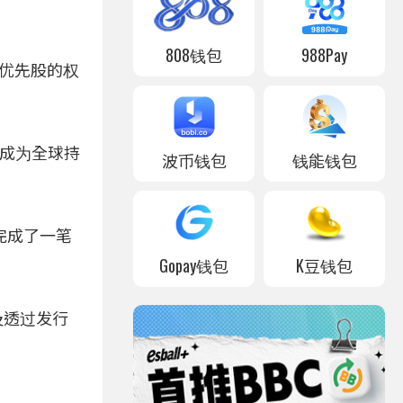
808钱包
988Pay
类优先股的权
今已成为全球持
波币钱包
钱能钱包
就完成了一笔
Gopay钱包
K豆钱包
以及透过发行