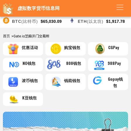
虚拟数字货币信息网
BTC
(比特币)
$65,030.09
ETH
(以太坊)
$1,917.78
首页
>Gate.io芝麻开门交易所
优惠活动
购宝钱包
CGPay
NO钱包
808钱包
988Pay
Gopay钱
波币钱包
钱能钱包
包
K豆钱包