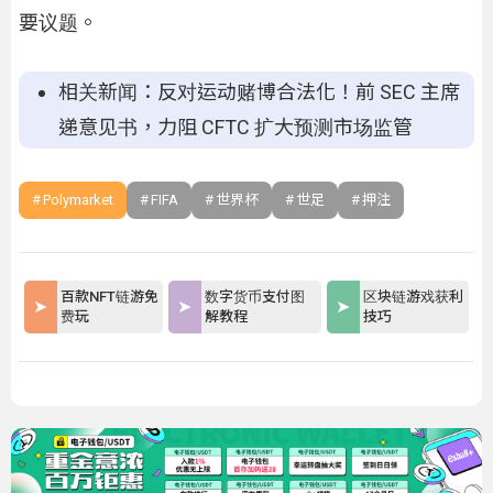
要议题。
相关新闻：反对运动赌博合法化！前 SEC 主席
递意见书，力阻 CFTC 扩大预测市场监管
Polymarket
FIFA
世界杯
世足
押注
百款NFT链游免
数字货币支付图
区块链游戏获利
费玩
解教程
技巧