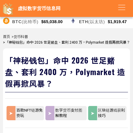
虚拟数字货币信息网
BTC
(比特币)
$65,038.00
ETH
(以太坊)
$1,919.47
首页
>货币科普
>「神秘钱包」命中 2026 世足赌盘、套利 2400 万，Polymarket 造假再掀风暴？
「神秘钱包」命中 2026 世足赌
盘、套利 2400 万，Polymarket 造
假再掀风暴？
百款NFT链游免
数字货币支付图
区块链游戏获利
费玩
解教程
技巧