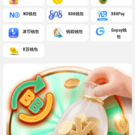
NO钱包
808钱包
988Pay
Gopay钱
波币钱包
钱能钱包
包
K豆钱包