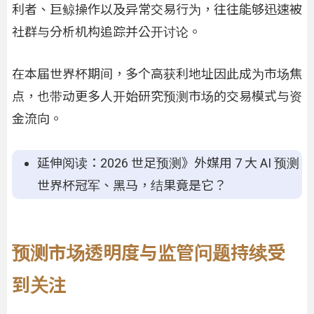
利者、巨鲸操作以及异常交易行为，往往能够迅速被
社群与分析机构追踪并公开讨论。
在本届世界杯期间，多个高获利地址因此成为市场焦
点，也带动更多人开始研究预测市场的交易模式与资
金流向。
延伸阅读：2026 世足预测》外媒用 7 大 AI 预测
世界杯冠军、黑马，结果竟是它？
预测市场透明度与监管问题持续受
到关注