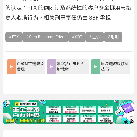
的认定：FTX 的倒闭涉及系统性的客户资金挪用与投
资人欺瞒行为，相关刑事责任仍由 SBF 承担。
FTX
Sam Bankman-Fried
SBF
上诉
刑期
百款NFT链游免
数字货币支付图
区块链游戏获利
费玩
解教程
技巧