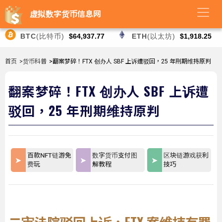
虚拟数字货币信息网
BTC
(比特币)
$64,937.77
ETH
(以太坊)
$1,918.25
首页
>货币科普
>翻案梦碎！FTX 创办人 SBF 上诉遭驳回，25 年刑期维持原判
翻案梦碎！FTX 创办人 SBF 上诉遭
驳回，25 年刑期维持原判
百款NFT链游免
数字货币支付图
区块链游戏获利
费玩
解教程
技巧
二审法院驳回上诉，FTX 案维持有罪