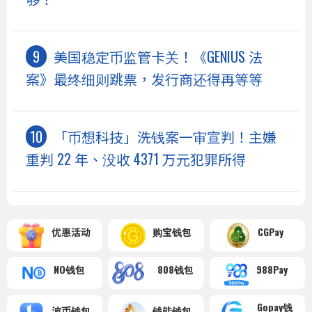
美国稳定币监管卡关！《GENIUS 法
案》最终细则跳票，发行商还得再等等
「币想科技」洗钱案一审宣判！主嫌
重判 22 年、没收 4371 万元犯罪所得
优惠活动
购宝钱包
CGPay
NO钱包
808钱包
988Pay
Gopay钱
波币钱包
钱能钱包