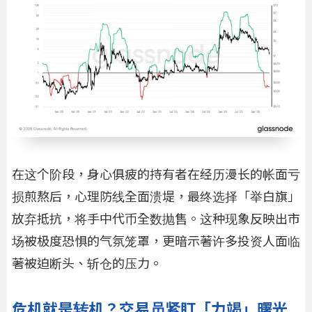
在这个阶段，身心俱疲的持有者在经历漫长的帐面亏
损煎熬后，心理防线全面溃堤，最终选择「举白旗」
放弃抵抗，将手中代币全数抛售。这种现象反映出市
场被极度恐惧的气氛笼罩，更暗示著许多投资人面临
著被迫断头、斩仓的压力。
危机就是转机？交易员紧盯「力竭」曙光