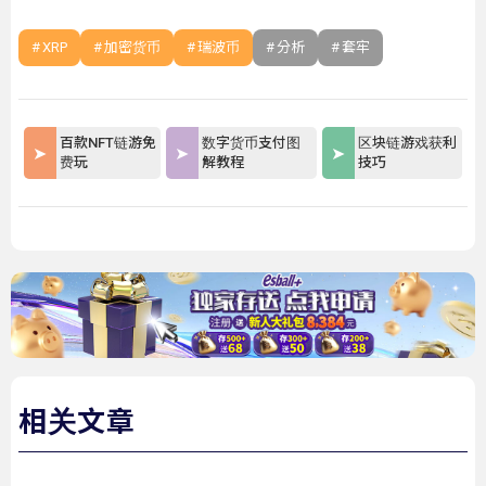
XRP
加密货币
瑞波币
分析
套牢
百款NFT链游免
数字货币支付图
区块链游戏获利
费玩
解教程
技巧
相关文章