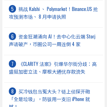
挑战 Kalshi 、 Polymarket！Binance.US 抢
攻预测市场、 8 月申请执照
资金狂潮涌向 AI！去中心化云端 Storj
声请破产，币圈公司一周连倒 4 家
《CLARITY 法案》引爆华尔街分歧：高
盛挺加密立法、摩根大通忧存款流失
买冷钱包当冤大头？链上侦探开砲
「全是垃圾」，防骇用一支旧 iPhone 就
够！