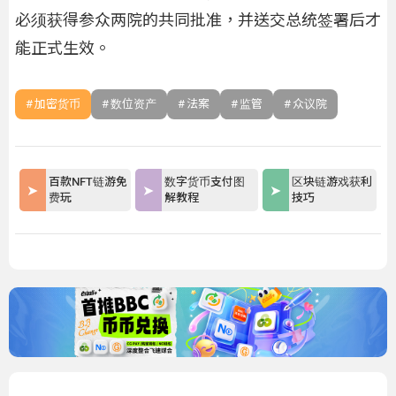
必须获得参众两院的共同批准，并送交总统签署后才
能正式生效。
加密货币
数位资产
法案
监管
众议院
百款NFT链游免
数字货币支付图
区块链游戏获利
费玩
解教程
技巧