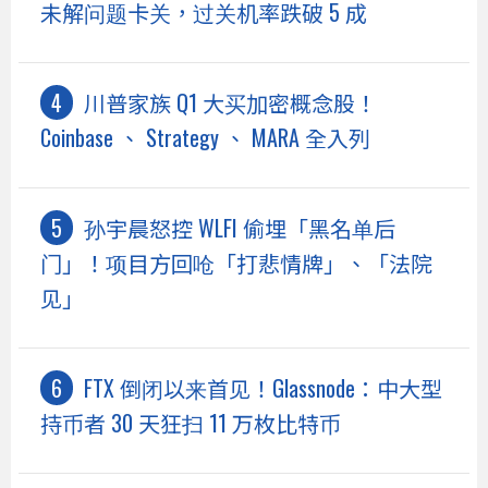
未解问题卡关，过关机率跌破 5 成
川普家族 Q1 大买加密概念股！
Coinbase 、 Strategy 、 MARA 全入列
孙宇晨怒控 WLFI 偷埋「黑名单后
门」！项目方回呛「打悲情牌」、「法院
见」
FTX 倒闭以来首见！Glassnode：中大型
持币者 30 天狂扫 11 万枚比特币