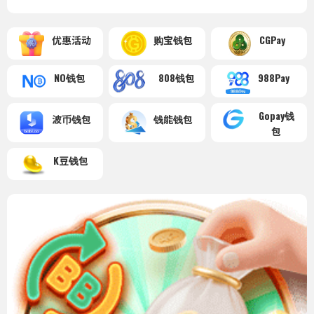
优惠活动
购宝钱包
CGPay
NO钱包
808钱包
988Pay
Gopay钱
波币钱包
钱能钱包
包
K豆钱包