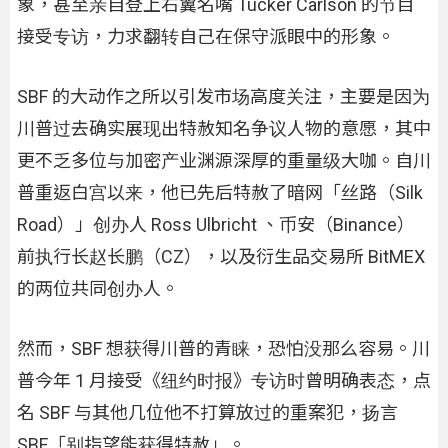
象，甚至亲自登上右翼名嘴 Tucker Carlson 的节目
接受专访，力求翻转自己在保守派眼中的形象。
SBF 的大动作之所以引发市场高度关注，主要是因为
川普过去确实展现出特赦知名争议人物的意愿，其中
更不乏多位与加密产业渊源深厚的重量级大咖。自川
普重返白宫以来，他已先后特赦了暗网「丝路（Silk
Road）」创办人 Ross Ulbricht 、币安（Binance）
前执行长赵长鹏（CZ），以及衍生品交易所 BitMEX
的两位共同创办人。
然而，SBF 想获得川普的青睐，恐怕没那么容易。川
普今年 1 月接受《纽约时报》专访时曾明确表态，点
名 SBF 与其他几位他不打算放过的重案犯，扬言
SBF「别指望能获得特赦」。