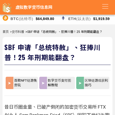
虚拟数字货币信息网
BTC
(比特币)
$64,849.80
ETH
(以太坊)
$1,919.59
首页
>货币科普
>SBF 申请「总统特赦」、狂捧川普！25 年刑期能翻盘？
SBF 申请「总统特赦」、狂捧川
普！25 年刑期能翻盘？
百款NFT链游免
数字货币支付图
区块链游戏获利
费玩
解教程
技巧
昔日币圈金童、已破产倒闭的加密货币交易所 FTX