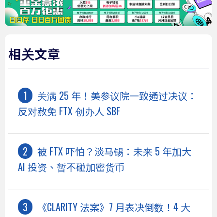
相关文章
关满 25 年！美参议院一致通过决议：
反对赦免 FTX 创办人 SBF
被 FTX 吓怕？淡马锡：未来 5 年加大
AI 投资、暂不碰加密货币
《CLARITY 法案》7 月表决倒数！4 大