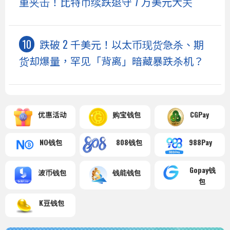
重夹击！比特币续跌退守 7 万美元大关
跌破 2 千美元！以太币现货急杀、期
货却爆量，罕见「背离」暗藏暴跌杀机？
优惠活动
购宝钱包
CGPay
NO钱包
808钱包
988Pay
Gopay钱
波币钱包
钱能钱包
包
K豆钱包