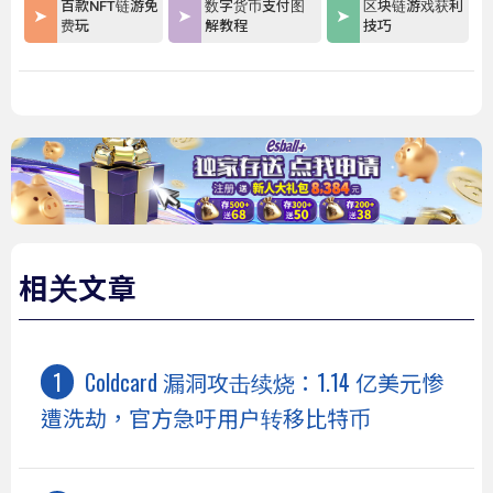
百款NFT链游免
数字货币支付图
区块链游戏获利
费玩
解教程
技巧
相关文章
Coldcard 漏洞攻击续烧：1.14 亿美元惨
遭洗劫，官方急吁用户转移比特币