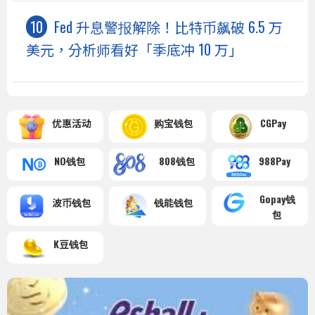
Fed 升息警报解除！比特币飙破 6.5 万
美元，分析师看好「季底冲 10 万」
优惠活动
购宝钱包
CGPay
NO钱包
808钱包
988Pay
Gopay钱
波币钱包
钱能钱包
包
K豆钱包