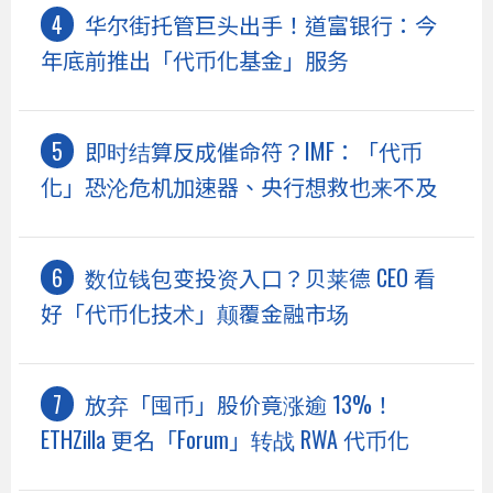
华尔街托管巨头出手！道富银行：今
年底前推出「代币化基金」服务
即时结算反成催命符？IMF：「代币
化」恐沦危机加速器、央行想救也来不及
数位钱包变投资入口？贝莱德 CEO 看
好「代币化技术」颠覆金融市场
放弃「囤币」股价竟涨逾 13%！
ETHZilla 更名「Forum」转战 RWA 代币化