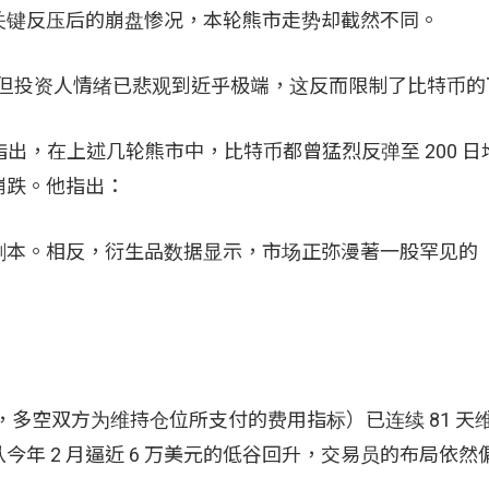
 年在遭遇关键反压后的崩盘惨况，本轮熊市走势却截然不同。
然疲软，但投资人情绪已悲观到近乎极端，这反而限制了比特币
 在最新报告中指出，在上述几轮熊市中，比特币都曾猛烈反弹至 200
崩跌。他指出：
剧本。相反，衍生品数据显示，市场正弥漫著一股罕见的
Rate，多空双方为维持仓位所支付的费用指标）已连续 81 
年 2 月逼近 6 万美元的低谷回升，交易员的布局依然