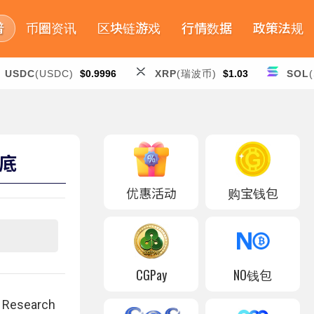
普
币圈资讯
区块链游戏
行情数据
政策法规
USDC
(USDC)
$0.9996
XRP
(瑞波币)
$1.03
SOL
底
优惠活动
购宝钱包
CGPay
NO钱包
search