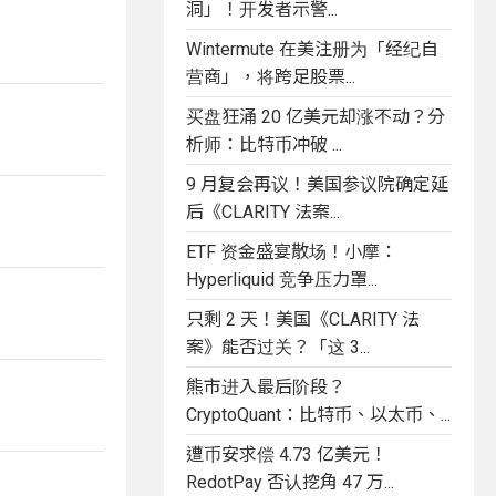
洞」！开发者示警...
Wintermute 在美注册为「经纪自
营商」，将跨足股票...
买盘狂涌 20 亿美元却涨不动？分
析师：比特币冲破 ...
9 月复会再议！美国参议院确定延
后《CLARITY 法案...
ETF 资金盛宴散场！小摩：
Hyperliquid 竞争压力罩...
只剩 2 天！美国《CLARITY 法
案》能否过关？「这 3...
熊市进入最后阶段？
CryptoQuant：比特币、以太币、...
遭币安求偿 4.73 亿美元！
RedotPay 否认挖角 47 万...