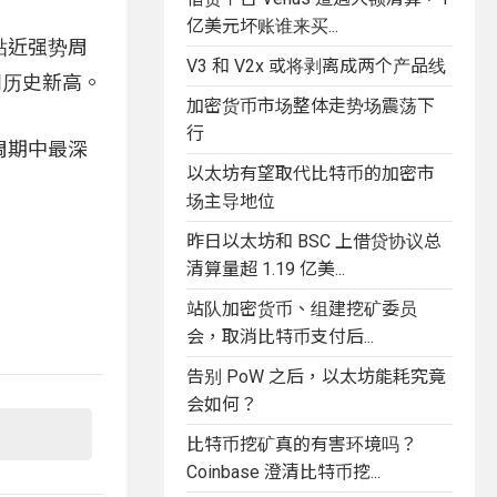
亿美元坏账谁来买...
贴近强势周
V3 和 V2x 或将剥离成两个产品线
创历史新高。
加密货币市场整体走势场震荡下
行
周期中最深
以太坊有望取代比特币的加密市
场主导地位
昨日以太坊和 BSC 上借贷协议总
清算量超 1.19 亿美...
站队加密货币、组建挖矿委员
会，取消比特币支付后...
告别 PoW 之后，以太坊能耗究竟
会如何？
比特币挖矿真的有害环境吗？
Coinbase 澄清比特币挖...