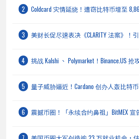
Coldcard 灾情延烧！遭窃比特币增至 
美财长促尽速表决《CLARITY 法案》
挑战 Kalshi 、 Polymarket！Binanc
量子威胁逼近！Cardano 创办人轰
震撼币圈！「永续合约鼻祖」BitMEX 宣
美国币圈大军创造逾 23 万就业机会，估今年