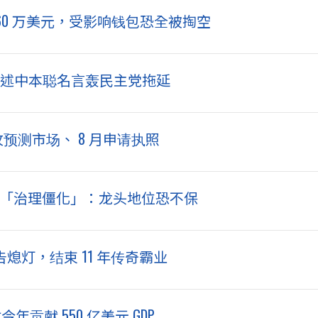
8,860 万美元，受影响钱包恐全被掏空
！引述中本聪名言轰民主党拖延
e.US 抢攻预测市场、 8 月申请执照
比特币「治理僵化」：龙头地位恐不保
告熄灯，结束 11 年传奇霸业
贡献 550 亿美元 GDP