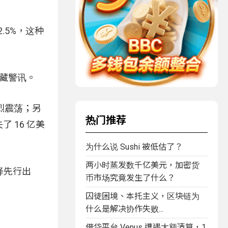
.5%，这种
暗藏警讯。
剧烈震荡；另
热门推荐
 16 亿美
为什么说 Sushi 被低估了？
两小时蒸发数千亿美元，加密货
择先行出
币市场究竟发生了什么？
囚徒困境、本托主义，区块链为
什么是解决协作失败...
借贷平台 Venus 遭遇大额清算，1