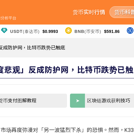
货币实时行情
货币科
行情分析平台
USDT
(泰达币)
$0.9993
BNB
(币安币)
$591.86
」反成防护网，比特币跌势已触底
极度悲观」反成防护网，比特币跌势已触
货币支付图解教程
区块链游戏获利技巧
市场再度弥漫对「另一波猛烈下杀」的恐惧。然而，K33 Re