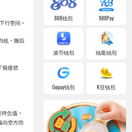
808钱包
988Pay
的下行空间。
 日均线，随后
波币钱包
钱能钱包
「极度悲
Gopay钱包
K豆钱包
天维持负值，
偏向空方防