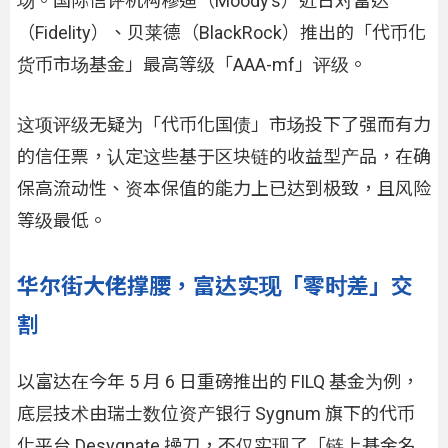
场。国际信评机构穆迪（Moody’s）近日对富达
（Fidelity）、贝莱德（BlackRock）推出的「代币化
货币市场基金」最高等级「AAA-mf」评级。
这项评级无疑为「代币化国债」市场投下了强而有力
的信任票，认定这些基于区块链的收益型产品，在确
保高流动性、资本保值的能力上已达到极致，且风险
等级最低。
华尔街大佬撑腰，富达实现「零时差」交
割
以富达在今年 5 月 6 日重磅推出的 FILQ 基金为例，
底层技术由瑞士数位资产银行 Sygnum 旗下的代币
化平台 Desygnate 操刀，不仅实现了「链上基金名