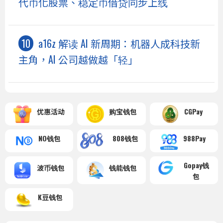
代币化股票、稳定币借贷同步上线
a16z 解读 AI 新周期：机器人成科技新
主角，AI 公司越做越「轻」
优惠活动
购宝钱包
CGPay
NO钱包
808钱包
988Pay
Gopay钱
波币钱包
钱能钱包
包
K豆钱包