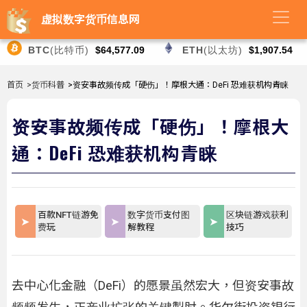
虚拟数字货币信息网
BTC
(比特币)
$64,577.09
ETH
(以太坊)
$1,907.54
首页
>货币科普
>资安事故频传成「硬伤」！摩根大通：DeFi 恐难获机构青睐
资安事故频传成「硬伤」！摩根大
通：DeFi 恐难获机构青睐
百款NFT链游免
数字货币支付图
区块链游戏获利
费玩
解教程
技巧
去中心化金融（DeFi）的愿景虽然宏大，但资安事故