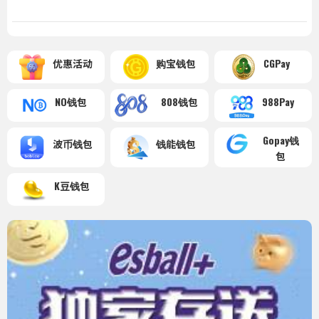
优惠活动
购宝钱包
CGPay
NO钱包
808钱包
988Pay
Gopay钱
波币钱包
钱能钱包
包
K豆钱包