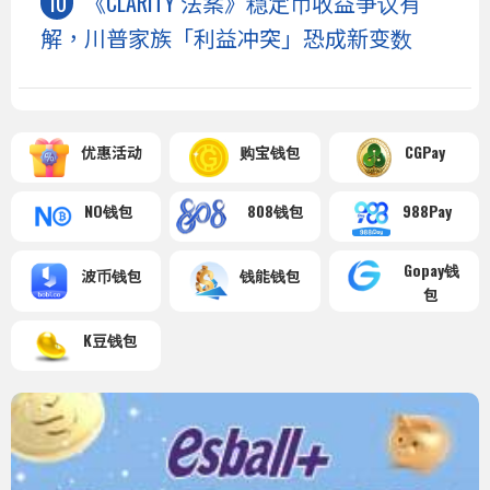
《CLARITY 法案》稳定币收益争议有
解，川普家族「利益冲突」恐成新变数
优惠活动
购宝钱包
CGPay
NO钱包
808钱包
988Pay
Gopay钱
波币钱包
钱能钱包
包
K豆钱包