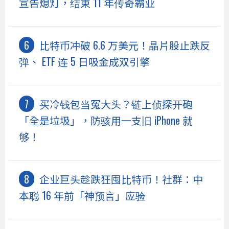
宣告熄灯，结束 11 年传奇霸业
比特币冲破 6.6 万美元！晶片股止跌反
弹、 ETF 连 5 日吸金成双引擎
买冷钱包当冤大头？链上侦探开砲
「全是垃圾」，防骇用一支旧 iPhone 就
够！
企业巨头趁跌狂囤比特币！社群：中
本聪 16 年前「神预言」应验