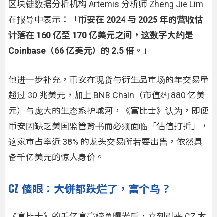
区块链数据分析机构 Artemis 分析师 Zheng Jie Lim
在报导中表示：
「币安在 2024 与 2025 年的营收估
计落在 160 亿至 170 亿美元之间，这数字大约是
Coinbase（66 亿美元）的 2.5 倍。
」
他进一步补充，币安在现货与衍生品市场的年交易量
超过 30 兆美元，加上 BNB Chain（市值约 880 亿美
元）与庞大的生态系护城河，《富比士》认为，即便
币安因缺乏美国监管背书而必须面临「估值打折」，
这家市占率近 38% 的龙头交易所若要出售，依然具
备千亿美元的惊人身价。
CZ 傻眼：大饼都跌烂了，富个鸟？
《富比士》的千亿富豪榜单曝光后，立刻引来 CZ 本