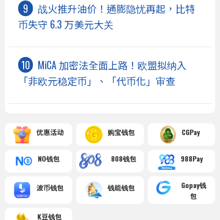
战火推升油价！通膨隐忧再起，比特
币失守 6.3 万美元大关
MiCA 加密法全面上路！欧盟拟纳入
「非欧元稳定币」、「代币化」审查
优惠活动
购宝钱包
CGPay
NO钱包
808钱包
988Pay
Gopay钱
波币钱包
钱能钱包
包
K豆钱包