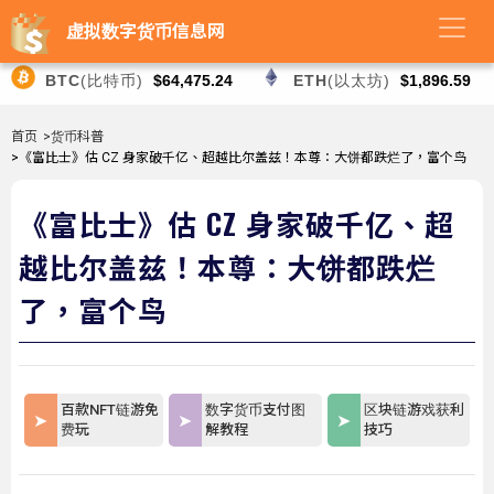
虚拟数字货币信息网
BTC
(比特币)
$64,475.24
ETH
(以太坊)
$1,896.59
首页
>货币科普
>《富比士》估 CZ 身家破千亿、超越比尔盖兹！本尊：大饼都跌烂了，富个鸟
《富比士》估 CZ 身家破千亿、超
越比尔盖兹！本尊：大饼都跌烂
了，富个鸟
百款NFT链游免
数字货币支付图
区块链游戏获利
费玩
解教程
技巧