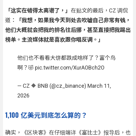
「这实在错得太离谱了，」
在贴文的最后，CZ 调侃
道：
「我想，如果我今天到处去吹嘘自己非常有钱，
他们大概就会把我的排名往后挪，甚至直接把我踢出
榜单。主流媒体就是喜欢跟你唱反调。」
他们也不看看大饼都跌成啥样了？富个鸟
啊？🤣 pic.twitter.com/XurAOBch2O
— CZ 🔶 BNB (@cz_binance) March 11,
2026
1,100 亿美元到底怎么算的？
确实，《区块客》在仔细端详《富比士》报导后，也