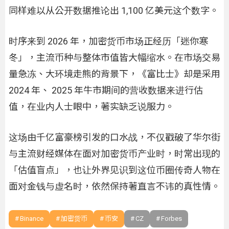
同样难以从公开数据推论出 1,100 亿美元这个数字。
时序来到 2026 年，加密货币市场正经历「迷你寒
冬」，主流币种与整体市值皆大幅缩水。在市场交易
量急冻、大环境走熊的背景下，《富比士》却是采用
2024 年、 2025 年牛市期间的营收数据来进行估
值，在业内人士眼中，著实缺乏说服力。
这场由千亿富豪榜引发的口水战，不仅戳破了华尔街
与主流财经媒体在面对加密货币产业时，时常出现的
「估值盲点」，也让外界见识到这位币圈传奇人物在
面对金钱与虚名时，依然保持著直言不讳的真性情。
Binance
加密货币
币安
CZ
Forbes