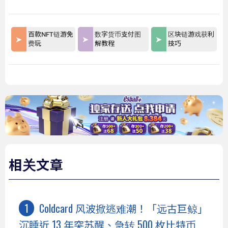
百款NFT链游免
数字货币支付图
区块链游戏获利
费玩
解教程
技巧
相关文章
Coldcard 风波掀逃难潮！「远古巨鲸」
沉睡近 13 年突苏醒、急转 500 枚比特币