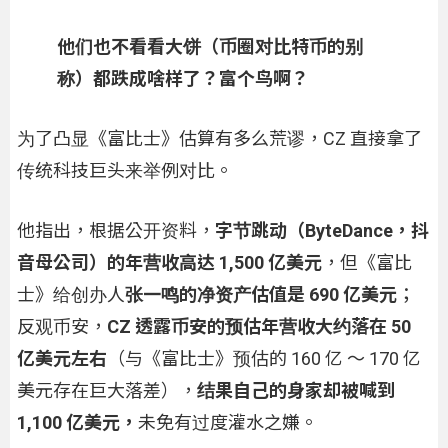
他们也不看看大饼（币圈对比特币的别
称）都跌成啥样了？富个鸟啊？
为了凸显《富比士》估算有多么荒谬，CZ 直接拿了
传统科技巨头来举例对比。
他指出，根据公开资料，
字节跳动（ByteDance，抖
音母公司）的年营收高达 1,500 亿美元
，但《富比
士》给创办人
张一鸣的净资产估值是 690 亿美元
；
反观币安，
CZ 透露币安的预估年营收大约落在 50
亿美元左右
（与《富比士》预估的 160 亿 ～ 170 亿
美元存在巨大落差），
结果自己的身家却被喊到
1,100 亿美元，
未免有过度灌水之嫌。