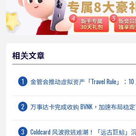
相关文章
金管会推动虚拟资产「Travel Rule」：
万事达卡完成收购 BVNK，加速布局稳
Coldcard 风波掀逃难潮！「远古巨鲸」沉