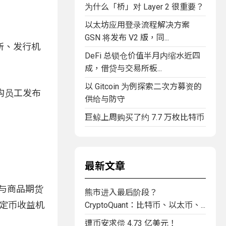
为什么「桥」对 Layer 2 很重要？
以太坊应用登录流程解决方案
GSN 将发布 V2 版，同...
所、发行机
DeFi 总锁仓价值半月内缩水近四
成，借贷与交易所板...
以 Gitcoin 为例探索二次方募资的
构员工发布
供给与防守
巨鲸上周购买了约 7.7 万枚比特币
最新文章
 与商品期货
熊市进入最后阶段？
稳定币收益机
CryptoQuant：比特币、以太币、...
遭币安求偿 4.73 亿美元！