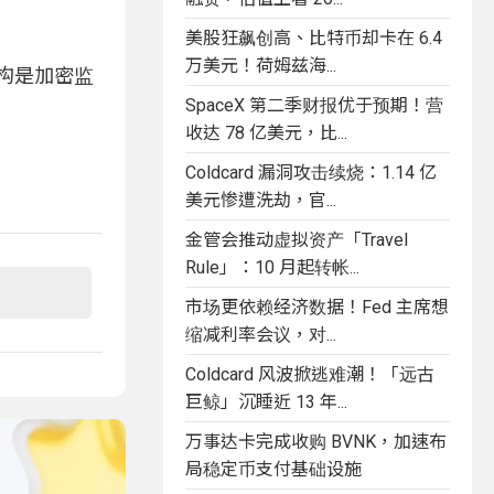
美股狂飙创高、比特币却卡在 6.4
万美元！荷姆兹海...
构是加密监
SpaceX 第二季财报优于预期！营
收达 78 亿美元，比...
Coldcard 漏洞攻击续烧：1.14 亿
美元惨遭洗劫，官...
金管会推动虚拟资产「Travel
Rule」：10 月起转帐...
市场更依赖经济数据！Fed 主席想
缩减利率会议，对...
Coldcard 风波掀逃难潮！「远古
巨鲸」沉睡近 13 年...
万事达卡完成收购 BVNK，加速布
局稳定币支付基础设施