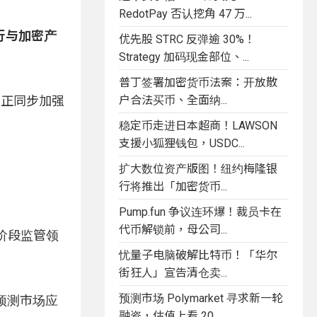
RedotPay 否认挖角 47 万...
行与加密产
优先股 STRC 反弹逾 30%！
Strategy 加码现金部位、...
普丁签署加密货币法案：开放散
户合法买币、全面纳...
机构正同步加强
稳定币走进日本超商！LAWSON
支援小狐狸钱包，USDC...
扩大数位资产版图！纽约梅隆银
行将推出「加密货币...
Pump.fun 争议连环爆！裁员卡在
代币解锁前，母公司...
现阶段监管领
忧量子电脑破解比特币！「华尔
街狂人」宣告清仓卖...
预测市场 Polymarket 寻求新一轮
示，预测市场应
融资，估值上看 20...