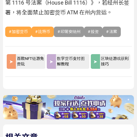
第 1116 号法案（House Bill 1116）》，若经州长签
署，将全面禁止加密货币 ATM 在州内营运。
加密货币
比特币
印第安纳州
投资
法案
百款NFT链游免
数字货币支付图
区块链游戏获利
费玩
解教程
技巧
相关文章