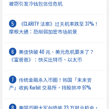
被窃引发冷钱包信任危机
《CLARITY 法案》过关机率跌至 37%！
摩根大通：恐削弱加密市场前景
美债快破 40 兆、美元危机要来了？
《富爸爸》：快买比特币、以太币
传统金融杀入币圈！韩国「未来资
产」收购 Korbit 交易所，持股拚冲 97%
美国币圈大军创造逾 23 万就业机会，