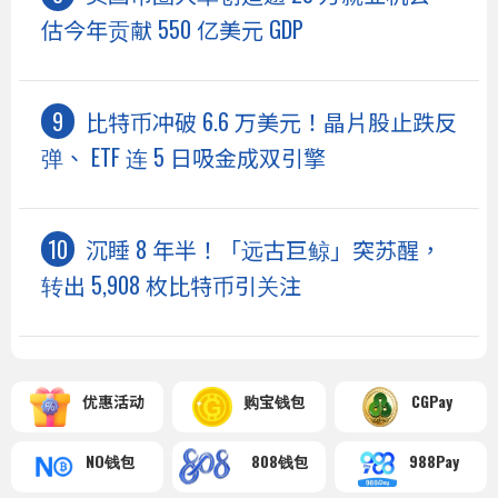
估今年贡献 550 亿美元 GDP
比特币冲破 6.6 万美元！晶片股止跌反
弹、 ETF 连 5 日吸金成双引擎
沉睡 8 年半！「远古巨鲸」突苏醒，
转出 5,908 枚比特币引关注
优惠活动
购宝钱包
CGPay
NO钱包
808钱包
988Pay