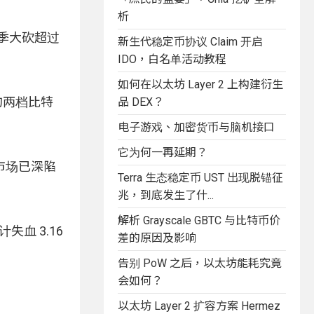
析
，单季大砍超过
新生代稳定币协议 Claim 开启
IDO，白名单活动教程
如何在以太坊 Layer 2 上构建衍生
大的两档比特
品 DEX？
电子游戏、加密货币与脑机接口
它为何一再延期？
市场已深陷
Terra 生态稳定币 UST 出现脱锚征
兆，到底发生了什...
解析 Grayscale GBTC 与比特币价
失血 3.16
差的原因及影响
告别 PoW 之后，以太坊能耗究竟
会如何？
以太坊 Layer 2 扩容方案 Hermez