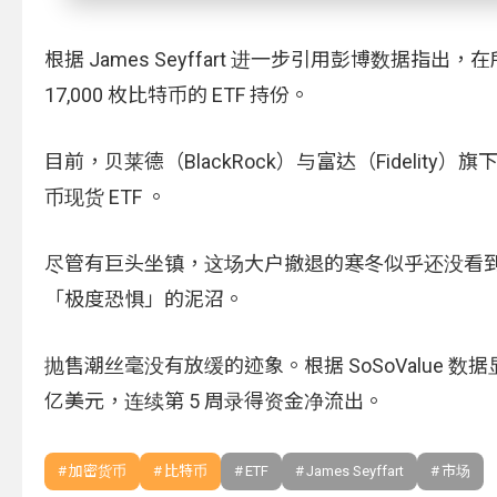
根据 James Seyffart 进一步引用彭博数据指出
17,000 枚比特币的 ETF 持份。
目前，贝莱德（BlackRock）与富达（Fideli
币现货 ETF 。
尽管有巨头坐镇，这场大户撤退的寒冬似乎还没看
「极度恐惧」的泥沼。
抛售潮丝毫没有放缓的迹象。根据 SoSoValue 数据显示
亿美元，连续第 5 周录得资金净流出。
加密货币
比特币
ETF
James Seyffart
市场