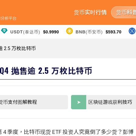
货币实时行情
货币科
行情分析平台
USDT
(泰达币)
$0.9990
BNB
(币安币)
$593.70
 2.5 万枚比特币
4 抛售逾 2.5 万枚比特币
货币支付图解教程
区块链游戏获利技巧
 季度，比特币现货 ETF 投资人究竟倒了多少货？彭博