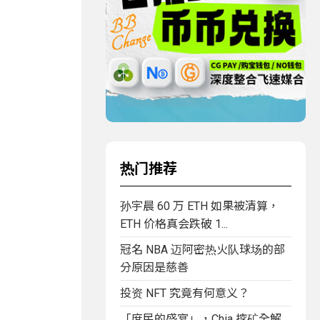
热门推荐
孙宇晨 60 万 ETH 如果被清算，
ETH 价格真会跌破 1...
冠名 NBA 迈阿密热火队球场的部
分原因是慈善
投资 NFT 究竟有何意义？
「庶民的盛宴」，Chia 挖矿全解