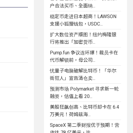
户合法买币、全面纳...
稳定币走进日本超商！LAWSON
支援小狐狸钱包，USDC...
扩大数位资产版图！纽约梅隆银
行将推出「加密货币...
Pump.fun 争议连环爆！裁员卡在
代币解锁前，母公司...
忧量子电脑破解比特币！「华尔
街狂人」宣告清仓卖...
预测市场 Polymarket 寻求新一轮
融资，估值上看 20...
美股狂飙创高、比特币却卡在 6.4
万美元！荷姆兹海...
SpaceX 第二季财报优于预期！营
收达 78 亿美元，比...