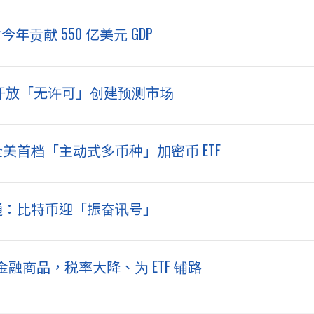
贡献 550 亿美元 GDP
id 将开放「无许可」创建预测市场
全美首档「主动式多币种」加密币 ETF
根大通：比特币迎「振奋讯号」
商品，税率大降、为 ETF 铺路