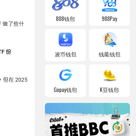
808钱包
988Pay
TF 做了些什
F 份
波币钱包
钱能钱包
在 2025
Gopay钱包
K豆钱包