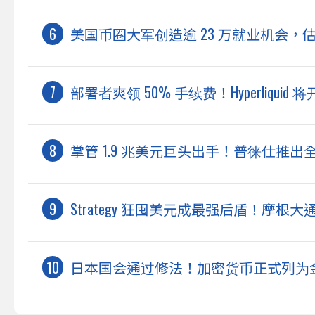
美国币圈大军创造逾 23 万就业机会，估今年
部署者爽领 50% 手续费！Hyperliqu
掌管 1.9 兆美元巨头出手！普徕仕推出
Strategy 狂囤美元成最强后盾！摩
日本国会通过修法！加密货币正式列为金融