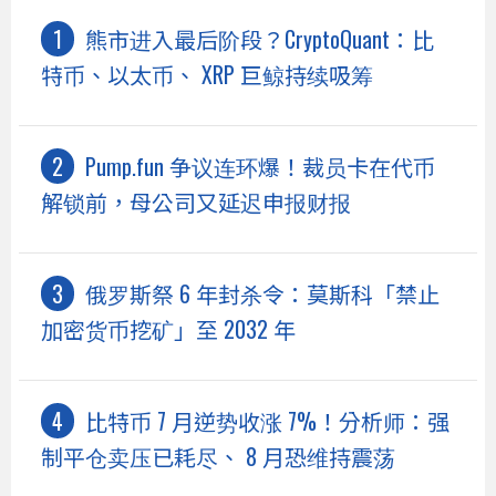
熊市进入最后阶段？CryptoQuant：比
特币、以太币、 XRP 巨鲸持续吸筹
Pump.fun 争议连环爆！裁员卡在代币
解锁前，母公司又延迟申报财报
俄罗斯祭 6 年封杀令：莫斯科「禁止
加密货币挖矿」至 2032 年
比特币 7 月逆势收涨 7%！分析师：强
制平仓卖压已耗尽、 8 月恐维持震荡