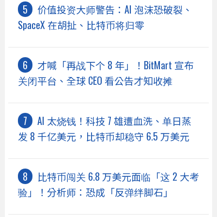
价值投资大师警告：AI 泡沫恐破裂、
SpaceX 在胡扯、比特币将归零
才喊「再战下个 8 年」！BitMart 宣布
关闭平台、全球 CEO 看公告才知收摊
AI 太烧钱！科技 7 雄遭血洗、单日蒸
发 8 千亿美元，比特币却稳守 6.5 万美元
比特币闯关 6.8 万美元面临「这 2 大考
验」！分析师：恐成「反弹绊脚石」