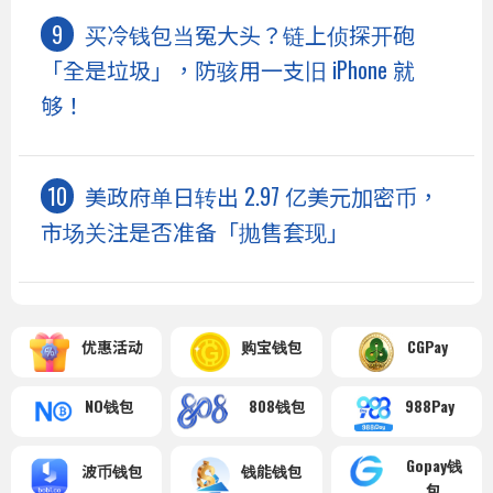
买冷钱包当冤大头？链上侦探开砲
「全是垃圾」，防骇用一支旧 iPhone 就
够！
美政府单日转出 2.97 亿美元加密币，
市场关注是否准备「抛售套现」
优惠活动
购宝钱包
CGPay
NO钱包
808钱包
988Pay
Gopay钱
波币钱包
钱能钱包
包