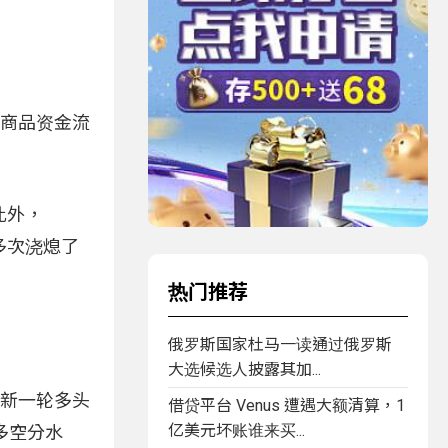
生性商品资金流
此外，
多次浇熄了
热门推荐
俄罗斯国家杜马一读通过俄罗斯
大选候选人披露其加...
非新一轮多头
借贷平台 Venus 遭遇大额清算，1
亿美元坏账谁来买...
「多空分水