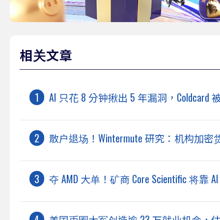
相关文章
AI 只花 8 分钟揪出 5 年漏洞，Coldc
散户退场！Wintermute 研究：机构加
夺 AMD 大单！矿商 Core Scientific 将
美国币圈大军创造逾 23 万就业机会，估今年