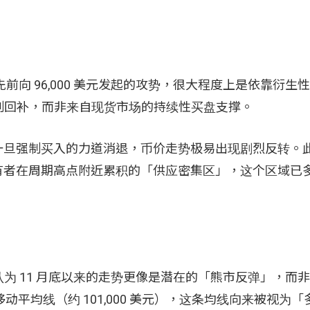
币先前向 96,000 美元发起的攻势，很大程度上是依靠衍
制回补，而非来自现货市场的持续性买盘支撑。
单薄，一旦强制买入的力道消退，币价走势极易出现剧烈反转。
长期持有者在周期高点附近累积的「供应密集区」，这个区域已
审慎，认为 11 月底以来的走势更像是潜在的「熊市反弹」，而
动平均线（约 101,000 美元），这条均线向来被视为