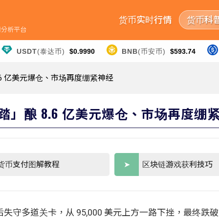
货币实时行情
货币科
行情分析平台
USDT
(泰达币)
$0.9990
BNB
(币安币)
$593.74
8.6 亿美元爆仓、市场再度绷紧神经
踩踏」酿 8.6 亿美元爆仓、市场再度绷
货币支付图解教程
区块链游戏获利技巧
道关卡，从 95,000 美元上方一路下挫，最终跌破 93