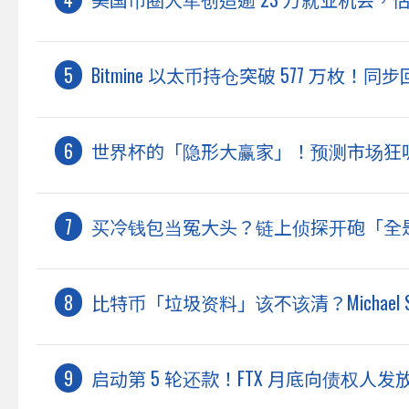
Bitmine 以太币持仓突破 577 万枚！同
世界杯的「隐形大赢家」！预测市场狂
买冷钱包当冤大头？链上侦探开砲「全是垃
比特币「垃圾资料」该不该清？Michael Saylo
启动第 5 轮还款！FTX 月底向债权人发放