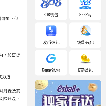
808钱包
988Pay
趋缓迹象，但
波币钱包
钱能钱包
小时内，加密货
Gopay钱包
K豆钱包
跌力道。
布对丹麦及其
风险升温，