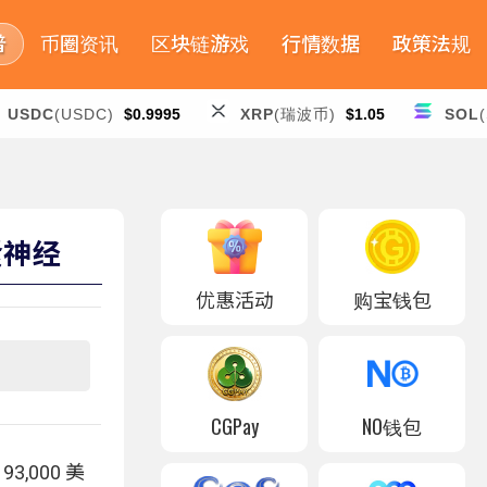
普
币圈资讯
区块链游戏
行情数据
政策法规
USDC
(USDC)
$0.9995
XRP
(瑞波币)
$1.05
SOL
紧神经
优惠活动
购宝钱包
CGPay
NO钱包
,000 美