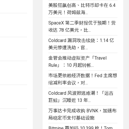
美股狂飙创高、比特币却卡在 6.4
万美元！荷姆兹海...
SpaceX 第二季财报优于预期！营
收达 78 亿美元，比...
Coldcard 漏洞攻击续烧：1.14 亿
美元惨遭洗劫，官...
金管会推动虚拟资产「Travel
Rule」：10 月起转帐...
市场更依赖经济数据！Fed 主席想
缩减利率会议，对...
Coldcard 风波掀逃难潮！「远古
巨鲸」沉睡近 13 年...
万事达卡完成收购 BVNK，加速布
局稳定币支付基础设施
Bitmine 再加码 10,399 枚！Tom