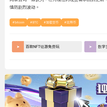
慎防剧烈波动。
bitcoin
BTC
加密货币
比特币
百款NFT链游免费玩
数字