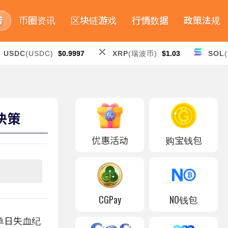
普
币圈资讯
区块链游戏
行情数据
政策法规
USDC
(USDC)
$0.9997
XRP
(瑞波币)
$1.03
SOL
决策
优惠活动
购宝钱包
CGPay
NO钱包
的单日失血纪