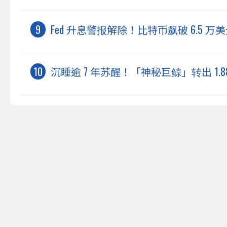
Fed 升息警报解除！比特币飙破 6.5 
沉睡逾 7 年苏醒！「神秘巨鲸」转出 1.8