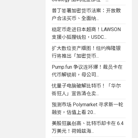
普丁签署加密货币法案：开放散
户合法买币、全面纳...
稳定币走进日本超商！LAWSON
支援小狐狸钱包，USDC...
扩大数位资产版图！纽约梅隆银
行将推出「加密货币...
Pump.fun 争议连环爆！裁员卡在
代币解锁前，母公司...
忧量子电脑破解比特币！「华尔
街狂人」宣告清仓卖...
预测市场 Polymarket 寻求新一轮
融资，估值上看 20...
美股狂飙创高、比特币却卡在 6.4
万美元！荷姆兹海...