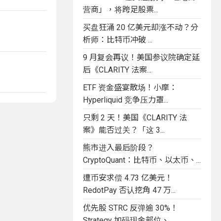
营商」，将跨足股票...
买盘狂涌 20 亿美元却涨不动？分
析师：比特币冲破 ...
9 月复会再议！美国参议院确定延
后《CLARITY 法案...
ETF 资金盛宴散场！小摩：
Hyperliquid 竞争压力罩...
只剩 2 天！美国《CLARITY 法
案》能否过关？「这 3...
熊市进入最后阶段？
CryptoQuant：比特币、以太币、...
遭币安求偿 4.73 亿美元！
RedotPay 否认挖角 47 万...
优先股 STRC 反弹逾 30%！
Strategy 加码现金部位、...