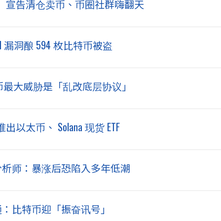
」宣告清仓卖币、币圈社群嗨翻天
rd 漏洞酿 594 枚比特币被盗
告：比特币最大威胁是「乱改底层协议」
太币、 Solana 现货 ETF
彭博分析师：暴涨后恐陷入多年低潮
根大通：比特币迎「振奋讯号」