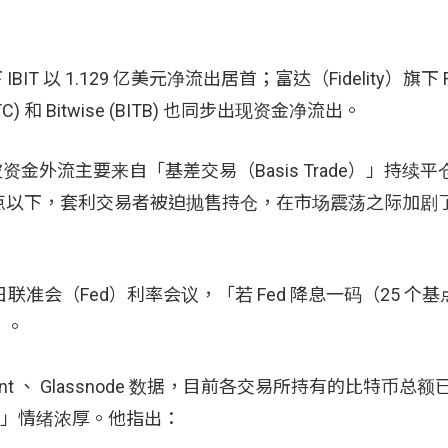
IBIT 以 1.129 亿美元净流出居首；富达（Fidelity）旗下 
(GBTC) 和 Bitwise (BITB) 也同步出现资金净流出。
，市场这波资金外流主要来自「基差交易（Basis Trade）」持续
点以下，套利交易者被迫抛售持仓，在市场震荡之际加剧
日联准会（Fed）利率会议，「若 Fed 降息一码（25 个
」。
toQuant 、 Glassnode 数据，目前各交易所持有的比特币总额
囤币」情绪浓厚。他指出：