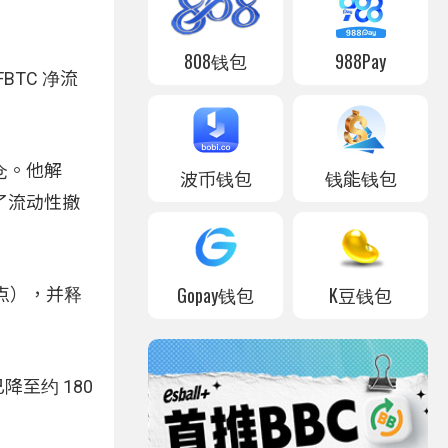
808钱包
988Pay
FBTC 净流
平仓。他解
波币钱包
钱能钱包
了流动性撤
Gopay钱包
K豆钱包
基点），并释
已降至约 180