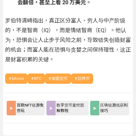
会翻倍，甚至上看 20 万美元。
罗伯特清崎指出，真正区分富人、穷人与中产阶级
的，不是智商（IQ），而是情绪智商（EQ）。他认
为，恐惧会让人止步于风险之前，导致错失创造财富
的机会；而富人能在恐惧与贪婪之间保持理性，这正
是财富积累的关键。
bitcoin
BTC
加密货币
比特币
百款NFT链游免
数字货币支付图
区块链游戏获利
费玩
解教程
技巧