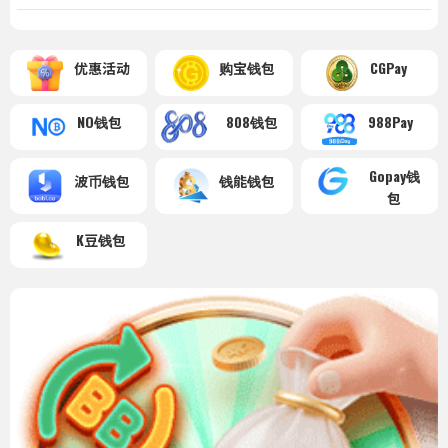
优惠活动
购宝钱包
CGPay
NO钱包
808钱包
988Pay
Gopay钱
波币钱包
钱能钱包
包
K豆钱包