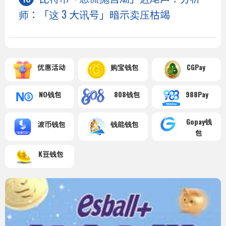
师：「这 3 大讯号」暗示卖压枯竭
优惠活动
购宝钱包
CGPay
NO钱包
808钱包
988Pay
Gopay钱
波币钱包
钱能钱包
包
K豆钱包