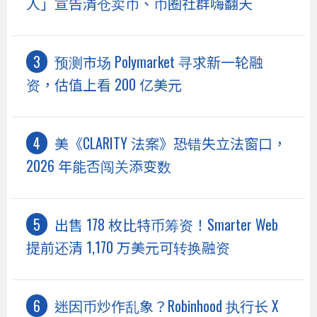
人」宣告清仓卖币、币圈社群嗨翻天
预测市场 Polymarket 寻求新一轮融
资，估值上看 200 亿美元
美《CLARITY 法案》恐错失立法窗口，
2026 年能否闯关添变数
出售 178 枚比特币筹资！Smarter Web
提前还清 1,170 万美元可转换融资
迷因币炒作乱象？Robinhood 执行长 X