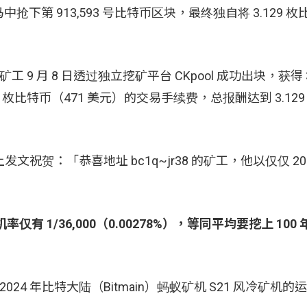
第 913,593 号比特币区块，最终独自将 3.129 
9 月 8 日透过独立挖矿平台 CKpool 成功出块，获得 3
04 枚比特币（471 美元）的交易手续费，总报酬达到 3.12
X 上发文祝贺：「恭喜地址 bc1q~jr38 的矿工，他以仅仅 200
1/36,000（0.00278%），等同平均要挖上 100 
024 年比特大陆（Bitmain）蚂蚁矿机 S21 风冷矿机