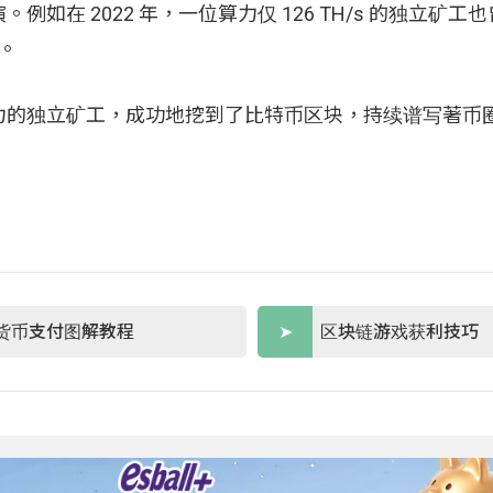
在 2022 年，一位算力仅 126 TH/s 的独立矿工
。
力的独立矿工，成功地挖到了比特币区块，持续谱写著币
货币支付图解教程
区块链游戏获利技巧