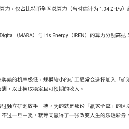
工的算力，仅占比特币全网总算力（当时估计为 1.04 ZH/s）
al（MARA）与 Iris Energy（IREN）的算力分别高达 59.
块奖励的机率极低，规模较小的矿工通常会选择加入「矿
报酬，以此换取稳定且可预期的收入。
透过独立矿池放手一搏，为的就是那份「赢家全拿」的区
，不过一旦中奖，就等同赢得了一张改变人生的乐透彩券