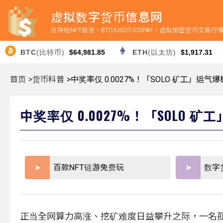
虚拟数字货币信息网
区块链NFT投资，BTC/USDT/CGPAY，虚拟加密货币交易
BTC
(比特币)
$64,981.85
ETH
(以太坊)
$1,917.31
首页
>货币科普
>中奖率仅 0.0027%！「SOLO 矿工」运气
中奖率仅 0.0027%！「SOLO 
百款NFT链游免费玩
数字
正当全网算力高涨、挖矿难度日益攀升之际，一名孤军上