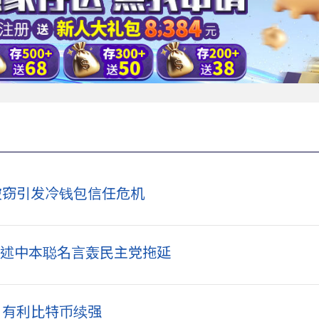
ard 被窃引发冷钱包信任危机
！引述中本聪名言轰民主党拖延
」有利比特币续强