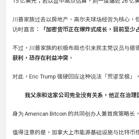
15 亿美元；若以盘中高点估算，则一度逼近 26 亿
川普家族过去以房地产、高尔夫球场经营为核心，但如今
访时直言：
「加密货币正在爆炸式成长，目前至少
不过，川普家族的积极布局也引来民主党议员与道
获利，恐存在利益冲突
。
对此，Eric Trump 强硬回应这种说法「荒谬至
我父亲和这家公司完全没有关系，他正在治理
身为 American Bitcoin 的共同创办人兼首席策略
值得注意的是，加拿大上市能源基础设施与比特币