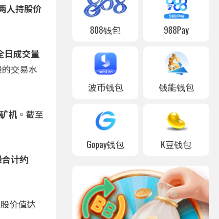
两人持股价
808钱包
988Pay
 。全日成交量
 万股的交易水
波币钱包
钱能钱包
或矿机
。截至
Gopay钱包
K豆钱包
人持股合计约
弟持股价值达