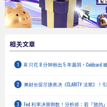
相关文章
AI 只花 8 分钟揪出 5 年漏洞，Coldc
美财长促尽速表决《CLARITY 法案》
Fed 利率决策倒数！分析师：若「放鸽