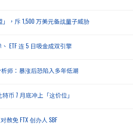
盟」，斥 1,500 万美元备战量子威胁
 ETF 连 5 日吸金成双引擎
彭博分析师：暴涨后恐陷入多年低潮
比特币 7 月底冲上「这价位」
免 FTX 创办人 SBF