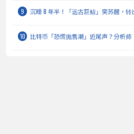
沉睡 8 年半！「远古巨鲸」突苏醒，转出 
比特币「恐慌抛售潮」近尾声？分析师：