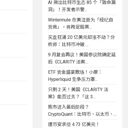
AI 揪出比特币生态 85 个「致命漏
洞」！开发者示警...
Wintermute 在美注册为「经纪自
营商」，将跨足股票...
买盘狂涌 20 亿美元却涨不动？分
析师：比特币冲破 ...
9 月复会再议！美国参议院确定延
后《CLARITY 法案...
ETF 资金盛宴散场！小摩：
Hyperliquid 竞争压力罩...
只剩 2 天！美国《CLARITY 法
案》能否过关？「这 3...
熊市进入最后阶段？
CryptoQuant：比特币、以太币、...
遭币安求偿 4.73 亿美元！