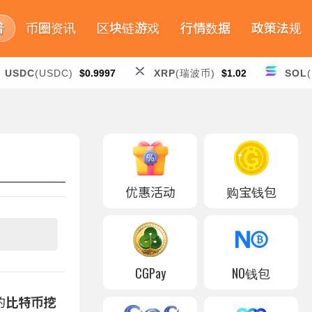
普
币圈资讯
区块链游戏
行情数据
政策法规
USDC
(USDC)
$0.9997
XRP
(瑞波币)
$1.02
SOL
优惠活动
购宝钱包
CGPay
NO钱包
的
比特币挖