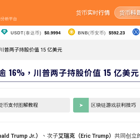
货币实时行情
货币科
行情分析平台
USDT
(泰达币)
$0.9994
BNB
(币安币)
$592.23
16%，川普两子持股价值 15 亿美元
市首日涨逾 16%，川普两子持股价值 15 亿美元
货币支付图解教程
区块链游戏获利技巧
d Trump Jr.）
、次子
艾瑞克（Eric Trump）
共同创立