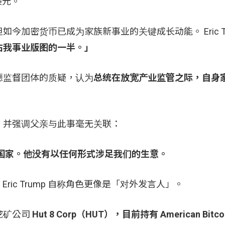
美元。
加密货币已成为家族新事业的关键成长动能。 Eric Tr
占我事业版图的一半。」
德监督团体的质疑，认为
总统在放宽产业监管之际，自身
极」，并强调父亲与此事毫无关联：
国家。他没有以任何形式涉足我们的生意。
长，Eric Trump 自称角色更像是「对外发言人」。
挖矿公司
Hut 8 Corp（HUT），目前持有 American Bitcoi