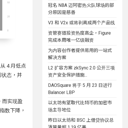
冠名 NBA 迈阿密热火队球场的部
分原因是慈善
V3 和 V2x 或将剥离成两个产品线
资管赛道投资热度高企，Figure
完成本周唯一亿级融资
为内容创作者提供易用的一站式
解决方案
从 4 月低点
L2 扩容方案 zkSync 2.0 公开三项
获利状态，并
资产安全保护措施...
DAOSquare 将于 5 月 23 日进行
Balancer LBP
段。而实现盈
以太坊有望取代比特币的加密市
场主导地位
率指数下降，
昨日以太坊和 BSC 上借贷协议总
清算量超 1.19 亿美...