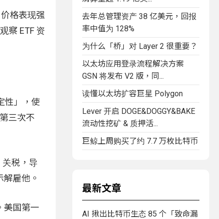
%，价格表现强
去年总管理资产 38 亿美元，回报
率中值为 128%
 ETF 资
为什么「桥」对 Layer 2 很重要？
以太坊应用登录流程解决方案
GSN 将发布 V2 版，同...
读懂以太坊扩容巨星 Polygon
定性」，使
Lever 开启 DOGE&DOGGY&BAKE
续第三次不
流动性挖矿 & 质押活...
巨鲸上周购买了约 7.7 万枚比特币
 关税，导
示解雇他。
最新文章
。美国第一
AI 揪出比特币生态 85 个「致命漏