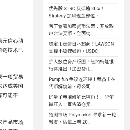
优先股 STRC 反弹逾 30%！
Strategy 加码现金部位、...
普丁签署加密货币法案：开放散
户合法买币、全面纳...
美元信心动
稳定币走进日本超商！LAWSON
块链技术已
支援小狐狸钱包，USDC...
扩大数位资产版图！纽约梅隆银
行将推出「加密货币...
成一项贸易
Pump.fun 争议连环爆！裁员卡在
家达成美国
代币解锁前，母公司...
有可能不
忧量子电脑破解比特币！「华尔
街狂人」宣告清仓卖...
预测市场 Polymarket 寻求新一轮
农产品市场
融资，估值上看 20...