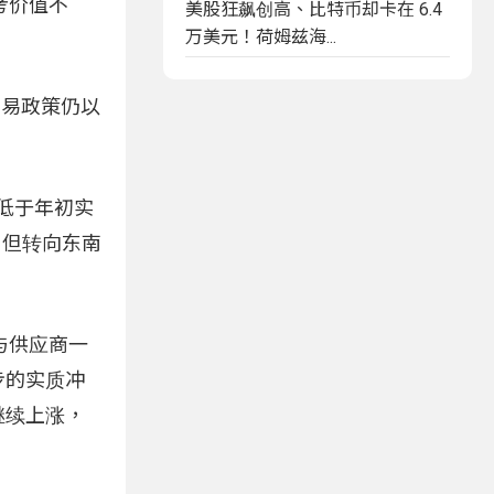
考价值不
美股狂飙创高、比特币却卡在 6.4
万美元！荷姆兹海...
贸易政策仍以
低于年初实
，但转向东南
与供应商一
步的实质冲
继续上涨，