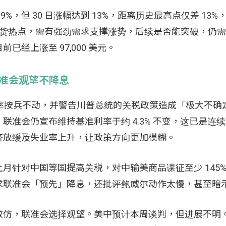
 0.9%，但 30 日涨幅达到 13%，距离历史最高点仅差 13
出货热点，需有强劲需求支撑涨势，后续是否能突破，仍需观察
经上涨至 97,000 美元。
，联准会观望不降息
议利率按兵不动，并警告川普总统的关税政策造成「极大不确
准会仍宣布维持基准利率于约 4.3% 不变，这已是连
济放缓及失业率上升，让政策方向更加模糊。
针对中国等国提高关税，对中输美商品课征至少 145%
求联准会「预先」降息，还批评鲍威尔动作太慢，甚至暗
效仿，联准会选择观望。美中预计本周谈判，但进展不明