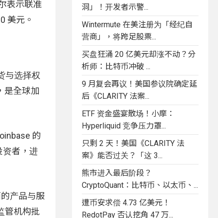
威尔表示联准
洞」！开发者示警...
0 美元。
Wintermute 在美注册为「经纪自
营商」，将跨足股票...
买盘狂涌 20 亿美元却涨不动？分
析师：比特币冲破 ...
期货与选择权
9 月复会再议！美国参议院确定延
部位，是全球加
后《CLARITY 法案...
ETF 资金盛宴散场！小摩：
Hyperliquid 竞争压力罩...
base 的
只剩 2 天！美国《CLARITY 法
构投资者，进
案》能否过关？「这 3...
熊市进入最后阶段？
CryptoQuant：比特币、以太币、...
全面的产品与服
遭币安求偿 4.73 亿美元！
国监管机构批
RedotPay 否认挖角 47 万...