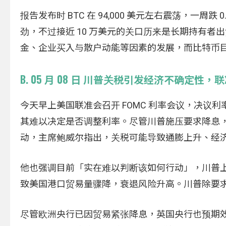
报告发布时 BTC 在 94,000 美元左右震荡，一周跌
劲，不过接近 10 万美元的关口历来是长期持有者
金、企业买入与散户动能等因素的发展，而比特币目前已
B. 05 月 08 日 川普关税引发经济不确定性
今天早上美国联准会召开 FOMC 利率会议，决
其难以决定是否调整利率。尽管川普施压要求降息，联
动，主席鲍威尔指出，关税可能导致通膨上升、经
他也强调目前「实在难以判断该如何行动」，川普上月
致美国港口贸易量骤降，衰退风险升高。川普除要
尽管欧洲央行已因贸易紧张降息，英国央行也预期