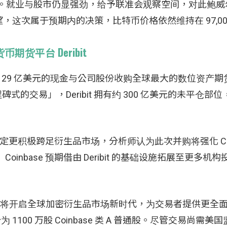
所致。就业与股市仍显强劲，给予联准会观察空间，对此鲍
这次属于预期内的决策，比特币价格依然维持在 97,00
密货币期货平台 Deribit
以约 29 亿美元的现金与公司股份收购全球最大的数位资产
项「里程碑式的交易」，Deribit 拥有约 300 亿美元的未平仓
决定更积极跨足衍生品市场，分析师认为此次并购将强化 Coin
nbase 预期借由 Deribit 的基础设施拓展至更多机
 Coinbase 合作将开启全球加密衍生品市场新时代，为交易者提供更
100 万股 Coinbase 类 A 普通股。尽管交易尚需美