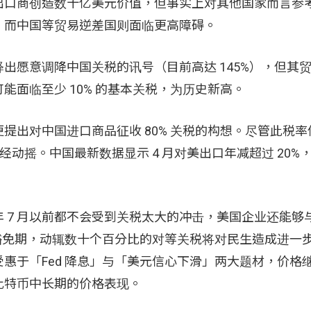
出口商创造数十亿美元价值，但事实上对其他国家而言参
；而中国等贸易逆差国则面临更高障碍。
出愿意调降中国关税的讯号（目前高达 145%），但其
面临至少 10% 的基本关税，为历史新高。
提出对中国进口商品征收 80% 关税的构想。尽管此税率
经动摇。中国最新数据显示 4 月对美出口年减超过 20%
 7 月以前都不会受到关税太大的冲击，美国企业还能够
的关税豁免期，动辄数十个百分比的对等关税将对民生造成进一
惠于「Fed 降息」与「美元信心下滑」两大题材，价格
比特币中长期的价格表现。