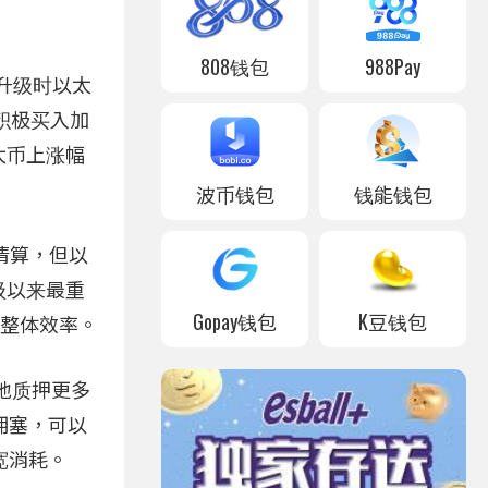
808钱包
988Pay
 升级时以太
积极买入加
太币上涨幅
波币钱包
钱能钱包
被清算，但以
升级以来最重
Gopay钱包
K豆钱包
升整体效率。
松地质押更多
拥塞，可以
宽消耗。