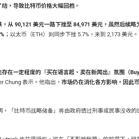
了结，导致比特币价格大幅回档。
从 90,121 美元一路下挫至 84,971 美元，虽然后续
6%
；以太币（ETH）则同步下挫 5.7%，来到 2,173 美元。
一定程度的『买在谣言起、卖在新闻出』氛围（Buy the 
eter Chung 表示。他指出，
市场仍在消化各方影响，因此
过 X 发文说明，「比特币战略储备」将由政府透过刑事或民事没收