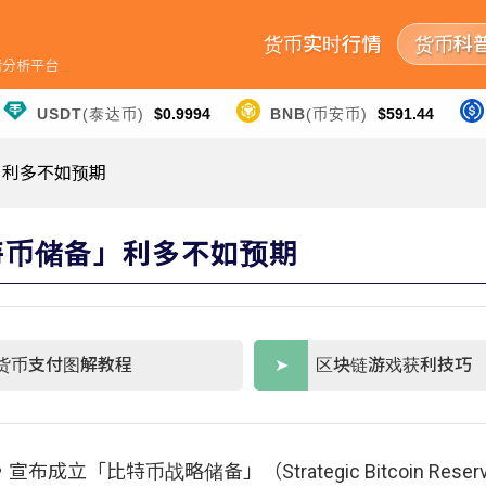
货币实时行情
货币科
行情分析平台
USDT
(泰达币)
$0.9994
BNB
(币安币)
$591.44
」利多不如预期
特币储备」利多不如预期
货币支付图解教程
区块链游戏获利技巧
成立「比特币战略储备」（Strategic Bitcoin Reser