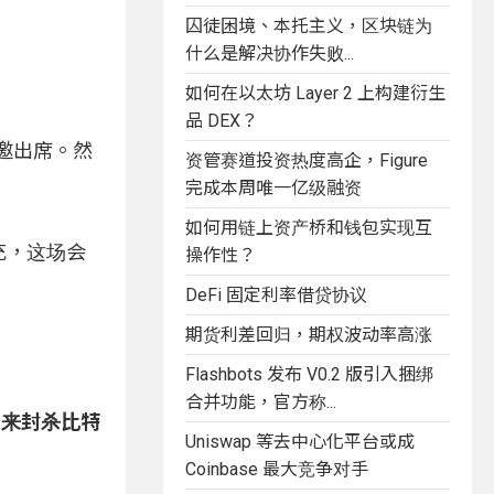
囚徒困境、本托主义，区块链为
什么是解决协作失败...
如何在以太坊 Layer 2 上构建衍生
品 DEX？
受邀出席。然
资管赛道投资热度高企，Figure
完成本周唯一亿级融资
如何用链上资产桥和钱包实现互
补充，这场会
操作性？
DeFi 固定利率借贷协议
期货利差回归，期权波动率高涨
Flashbots 发布 V0.2 版引入捆绑
合并功能，官方称...
未来封杀比特
Uniswap 等去中心化平台或成
Coinbase 最大竞争对手