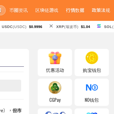
普
币圈资讯
区块链游戏
行情数据
政策法规
USDC
(USDC)
$0.9996
XRP
(瑞波币)
$1.04
SOL
优惠活动
购宝钱包
CGPay
NO钱包
ve），
但市