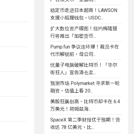
稳定币走进日本超商！LAWSON
支援小狐狸钱包，USDC...
扩大数位资产版图！纽约梅隆银
行将推出「加密货币...
Pump.fun 争议连环爆！裁员卡在
代币解锁前，母公司...
忧量子电脑破解比特币！「华尔
街狂人」宣告清仓卖...
预测市场 Polymarket 寻求新一轮
融资，估值上看 20...
美股狂飙创高、比特币却卡在 6.4
万美元！荷姆兹海...
SpaceX 第二季财报优于预期！营
收达 78 亿美元，比...