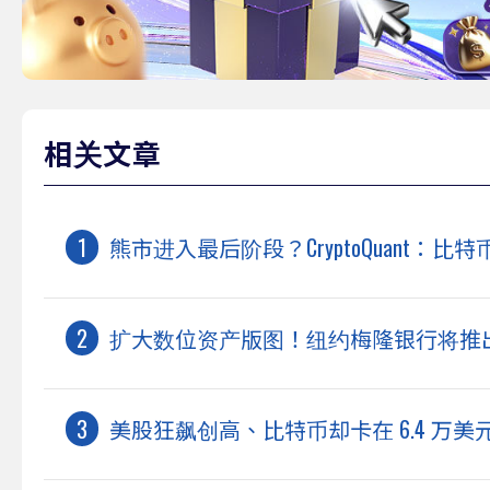
相关文章
熊市进入最后阶段？CryptoQuant：比
扩大数位资产版图！纽约梅隆银行将推
美股狂飙创高、比特币却卡在 6.4 万