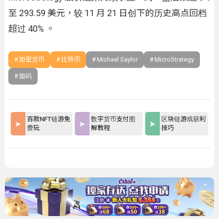
至 293.59 美元，较 11 月 21 日创下的历史高点回档
超过 40% 。
加密货币
比特币
Michael Saylor
MicroStrategy
加码
百款NFT链游免
数字货币支付图
区块链游戏获利
费玩
解教程
技巧