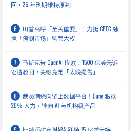
回，25 年刑期维持原判
川普高呼「至关重要」！力挺 CFTC 独
揽「预测市场」监管大权
马斯克告 OpenAI 惨败！1500 亿美元诉
讼遭驳回，关键竟是「太晚提告」
裁员潮烧向链上数据平台！Dune 狠砍
25％ 人力，转向 AI 与机构级产品
比特币矿商 MARA 狂抛 15 亿美元持