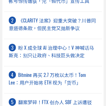
帐号惊传遭骇，沦「假代币」宣传工具
《CLARITY 法案》迎重大突破？川普同
意道德条款，但民主党又抛新争议
盼 X 成全球 AI 治理中心！V 神喊话马
斯克：别只让政府、科技巨头做决定
Bitmine 再买 2.7 万枚以太币！Tom
Lee：用户开始将 ETH 视为「货币」
翻案梦碎！FTX 创办人 SBF 上诉遭驳