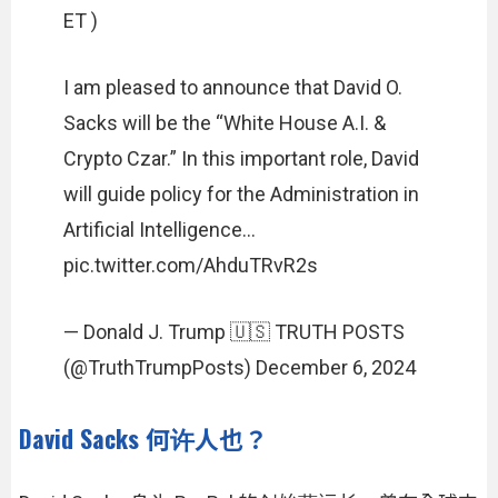
ET )
I am pleased to announce that David O.
Sacks will be the “White House A.I. &
Crypto Czar.” In this important role, David
will guide policy for the Administration in
Artificial Intelligence…
pic.twitter.com/AhduTRvR2s
— Donald J. Trump 🇺🇸 TRUTH POSTS
(@TruthTrumpPosts) December 6, 2024
David Sacks 何许人也？