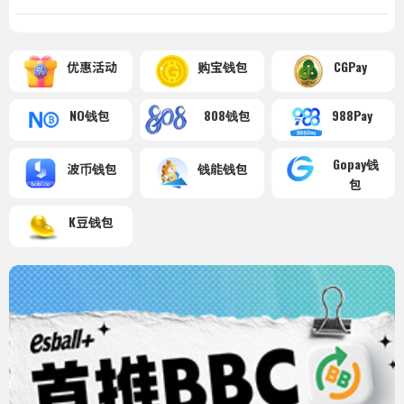
优惠活动
购宝钱包
CGPay
NO钱包
808钱包
988Pay
Gopay钱
波币钱包
钱能钱包
包
K豆钱包