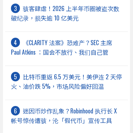
骇客肆虐！2026 上半年币圈被盗次数
破纪录，损失逾 10 亿美元
《CLARITY 法案》恐难产？SEC 主席
Paul Atkins ：国会不放行、我们自己管
比特币重返 6.5 万美元！美伊连 2 天停
火、油价跌 5%，市场风险偏好回温
迷因币炒作乱象？Robinhood 执行长 X
帐号惊传遭骇，沦「假代币」宣传工具