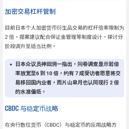
加密交易杠杆管制
目前日本个人加密货币衍生品交易的杠杆倍率限制为
2 倍，提案建议配合保证金管理等制度设计，探讨分
阶段调升至适当比例。
日本众议员神田润一指出，
问卷调查显示若倍
率放宽至
6
到
10
倍，约有
7
成受访者
愿意将交
易移回国内业者，而片山皐月也认同现行
2
倍
的水准偏低。
CBDC 与稳定币战略
在央行数位货币（CBDC）与稳定币的应用战略方