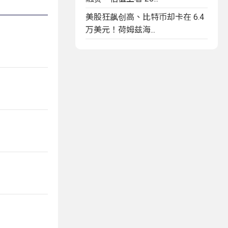
美股狂飙创高、比特币却卡在 6.4
万美元！荷姆兹海...