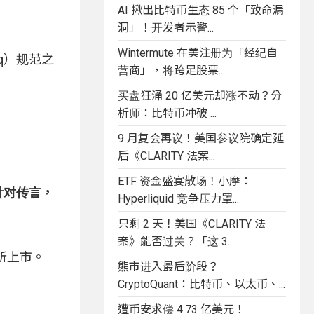
AI 揪出比特币生态 85 个「致命漏
洞」！开发者示警...
Wintermute 在美注册为「经纪自
q）规范之
营商」，将跨足股票...
买盘狂涌 20 亿美元却涨不动？分
析师：比特币冲破 ...
9 月复会再议！美国参议院确定延
后《CLARITY 法案...
ETF 资金盛宴散场！小摩：
针对传言，
Hyperliquid 竞争压力罩...
只剩 2 天！美国《CLARITY 法
案》能否过关？「这 3...
易所上市。
熊市进入最后阶段？
CryptoQuant：比特币、以太币、...
遭币安求偿 4.73 亿美元！