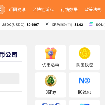
普
币圈资讯
区块链游戏
行情数据
政策法规
USDC
(USDC)
$0.9997
XRP
(瑞波币)
$1.02
SOL
持币公司
优惠活动
购宝钱包
CGPay
NO钱包