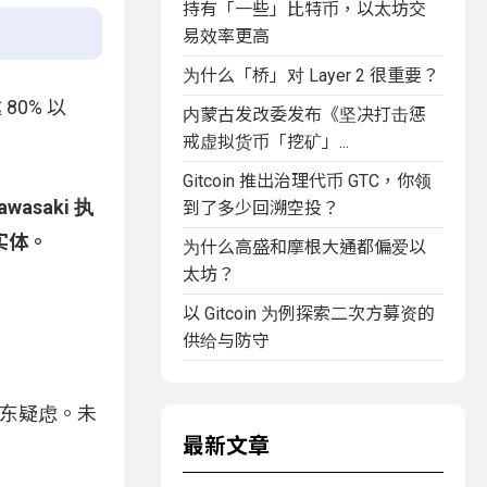
持有「一些」比特币，以太坊交
易效率更高
为什么「桥」对 Layer 2 很重要？
 80% 以
内蒙古发改委发布《坚决打击惩
戒虚拟货币「挖矿」...
Gitcoin 推出治理代币 GTC，你领
saki 执
到了多少回溯空投？
实体。
为什么高盛和摩根大通都偏爱以
太坊？
以 Gitcoin 为例探索二次方募资的
供给与防守
股东疑虑。未
最新文章