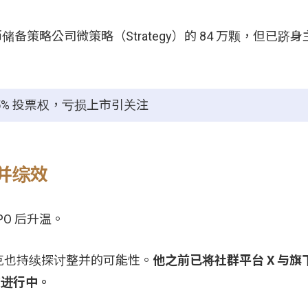
储备策略公司微策略（Strategy）的 84 万颗，但已跻
 85% 投票权，亏损上市引关注
合并综效
PO 后升温。
克也持续探讨整并的可能性。
他之前已将社群平台 X 与
正在进行中。