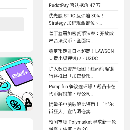
RedotPay 否认挖角 47 万...
优先股 STRC 反弹逾 30%！
Strategy 加码现金部位、...
普丁签署加密货币法案：开放散
户合法买币、全面纳...
稳定币走进日本超商！LAWSON
支援小狐狸钱包，USDC...
扩大数位资产版图！纽约梅隆银
行将推出「加密货币...
Pump.fun 争议连环爆！裁员卡在
代币解锁前，母公司...
忧量子电脑破解比特币！「华尔
街狂人」宣告清仓卖...
预测市场 Polymarket 寻求新一轮
融资，估值上看 20...