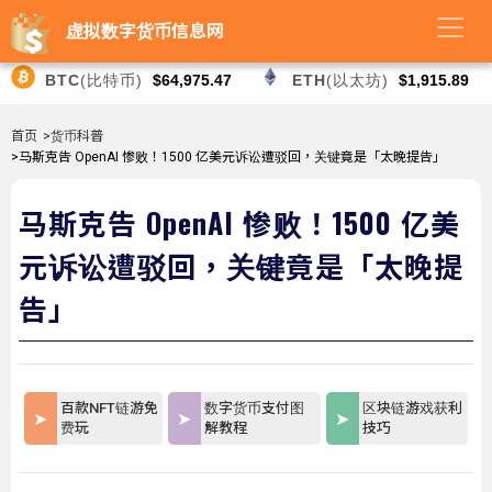
虚拟数字货币信息网
BTC
(比特币)
$64,975.47
ETH
(以太坊)
$1,915.89
首页
>货币科普
>马斯克告 OpenAI 惨败！1500 亿美元诉讼遭驳回，关键竟是「太晚提告」
马斯克告 OpenAI 惨败！1500 亿美
元诉讼遭驳回，关键竟是「太晚提
告」
百款NFT链游免
数字货币支付图
区块链游戏获利
费玩
解教程
技巧