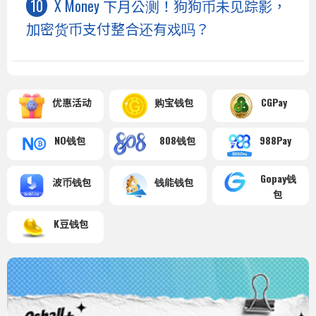
X Money 下月公测！狗狗币未见踪影，
加密货币支付整合还有戏吗？
优惠活动
购宝钱包
CGPay
NO钱包
808钱包
988Pay
Gopay钱
波币钱包
钱能钱包
包
K豆钱包