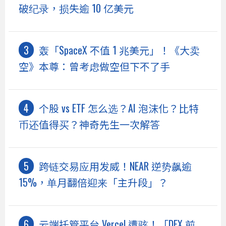
破纪录，损失逾 10 亿美元
轰「SpaceX 不值 1 兆美元」！《大卖
空》本尊：曾考虑做空但下不了手
个股 vs ETF 怎么选？AI 泡沫化？比特
币还值得买？神奇先生一次解答
跨链交易应用发威！NEAR 逆势飙逾
15%，单月翻倍迎来「主升段」？
云端托管平台 Vercel 遭骇！「DEX 前