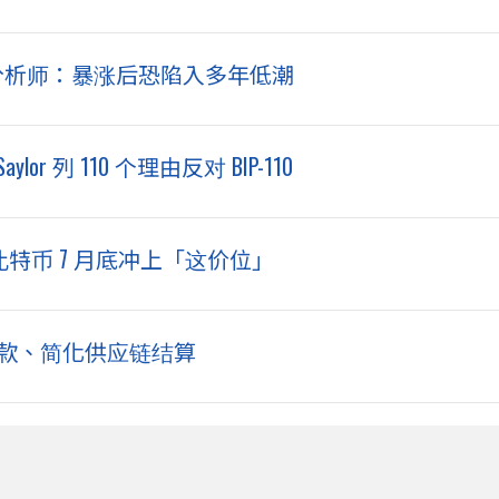
彭博分析师：暴涨后恐陷入多年低潮
r 列 110 个理由反对 BIP-110
比特币 7 月底冲上「这价位」
商付款、简化供应链结算