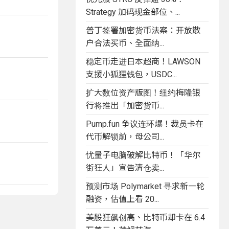
Strategy 加码现金部位、...
普丁签署加密货币法案：开放散
户合法买币、全面纳...
稳定币走进日本超商！LAWSON
支援小狐狸钱包，USDC...
扩大数位资产版图！纽约梅隆银
行将推出「加密货币...
Pump.fun 争议连环爆！裁员卡在
代币解锁前，母公司...
忧量子电脑破解比特币！「华尔
街狂人」宣告清仓卖...
预测市场 Polymarket 寻求新一轮
融资，估值上看 20...
美股狂飙创高、比特币却卡在 6.4