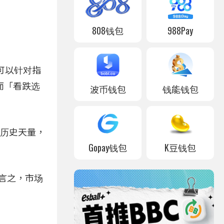
808钱包
988Pay
可以针对指
而「看跌选
波币钱包
钱能钱包
元的历史天量，
Gopay钱包
K豆钱包
换言之，市场