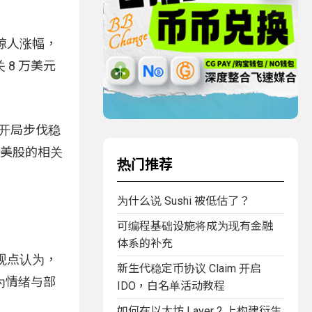
惊人涨幅，
8 万美元
 月开局步伐稳
与美股的相关
热门推荐
为什么说 Sushi 被低估了？
可编程基础设施将成为现有金融
体系的补充
观点认为，
新生代稳定币协议 Claim 开启
为情绪与部
IDO，白名单活动教程
如何在以太坊 Layer 2 上构建衍生