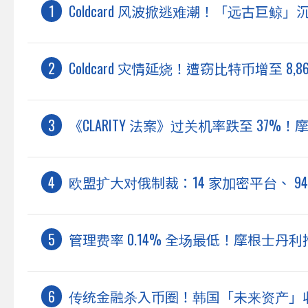
Coldcard 风波掀逃难潮！「远古巨鲸」沉
Coldcard 灾情延烧！遭窃比特币增至 
《CLARITY 法案》过关机率跌至 37
欧盟扩大对俄制裁：14 家加密平台、 9
管理费率 0.14% 全场最低！摩根士丹利推出以
传统金融杀入币圈！韩国「未来资产」收购 K