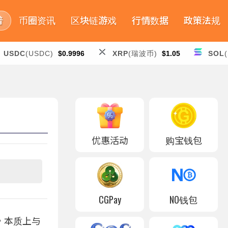
普
币圈资讯
区块链游戏
行情数据
政策法规
USDC
(USDC)
$0.9996
XRP
(瑞波币)
$1.05
SOL
优惠活动
购宝钱包
CGPay
NO钱包
，本质上与