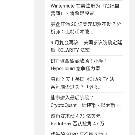
Wintermute 在美注册为「经纪自
营商」，将跨足股票...
买盘狂涌 20 亿美元却涨不动？分
析师：比特币冲破 ...
9 月复会再议！美国参议院确定延
后《CLARITY 法案...
ETF 资金盛宴散场！小摩：
Hyperliquid 竞争压力罩...
只剩 2 天！美国《CLARITY 法
案》能否过关？「这 3...
熊市进入最后阶段？
CryptoQuant：比特币、以太币、...
遭币安求偿 4.73 亿美元！
RedotPay 否认挖角 47 万...
优先股 STRC 反弹逾 30%！