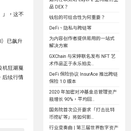
品 DEX？
de）」，这不
钱包的可组合性为何重要？
DeFi、隐私与跨链等
为内容创作者提供易用的一站式
SI）已飙升
解决方案
GXChain 与宋婷联名发布 NFT 艺
术作品正于永乐拍卖...
投机狂潮戛
DeFi 保险协议 InsurAce 推出跨链
，后续行情
保险 1.0 版本
2020 年加密对冲基金总管理资产
额增长 90%，平均回...
国务院首次公开要求「打击比特
币挖矿等」将如何影...
行业变奏曲 | 第三届世界数字资产