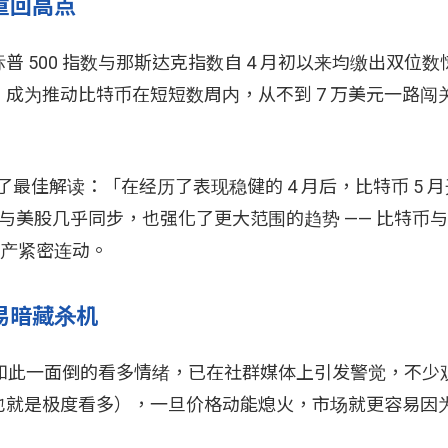
重回高点
 500 指数与那斯达克指数自 4 月初以来均缴出双位数
为推动比特币在短短数周内，从不到 7 万美元一路闯关 
，就做了最佳解读：「在经历了表现稳健的 4 月后，比特币 5
波涨势与美股几乎同步，也强化了更大范围的趋势 —— 比特币
资产紧密连动。
易暗藏杀机
指数如此一面倒的看多情绪，已在社群媒体上引发警觉，不少
也就是极度看多），一旦价格动能熄火，市场就更容易因