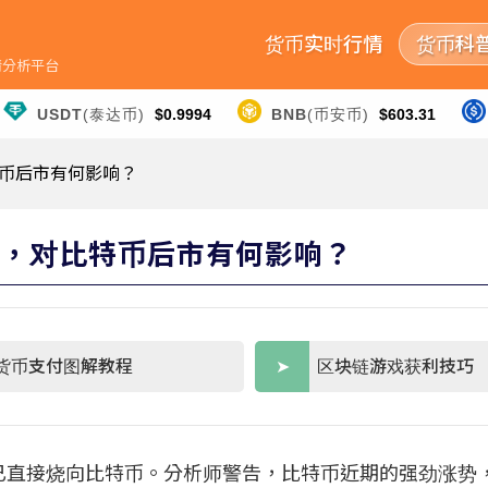
货币实时行情
货币科
行情分析平台
USDT
(泰达币)
$0.9994
BNB
(币安币)
$603.31
比特币后市有何影响？
元天量，对比特币后市有何影响？
货币支付图解教程
区块链游戏获利技巧
已直接烧向比特币。分析师警告，比特币近期的强劲涨势