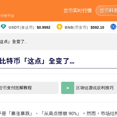
货币实时行情
货币科
行情分析平台
USDT
(泰达币)
$0.9992
BNB
(币安币)
$592.10
这点」全变了…
比特币「这点」全变了…
货币支付图解教程
区块链游戏获利技巧
是「暴涨暴跌」、「从高点惨崩 90%」。然而，市场结