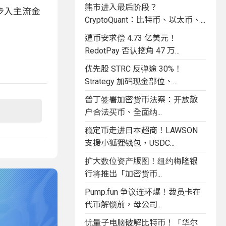
熊市进入最后阶段？
步入主流金
CryptoQuant：比特币、以太币、...
遭币安求偿 4.73 亿美元！
RedotPay 否认挖角 47 万...
优先股 STRC 反弹逾 30%！
Strategy 加码现金部位、...
普丁签署加密货币法案：开放散
户合法买币、全面纳...
稳定币走进日本超商！LAWSON
支援小狐狸钱包，USDC...
扩大数位资产版图！纽约梅隆银
行将推出「加密货币...
Pump.fun 争议连环爆！裁员卡在
代币解锁前，母公司...
忧量子电脑破解比特币！「华尔