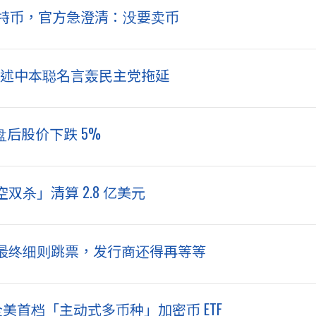
元比特币，官方急澄清：没要卖币
！引述中本聪名言轰民主党拖延
，盘后股价下跌 5%
杀」清算 2.8 亿美元
案》最终细则跳票，发行商还得再等等
全美首档「主动式多币种」加密币 ETF