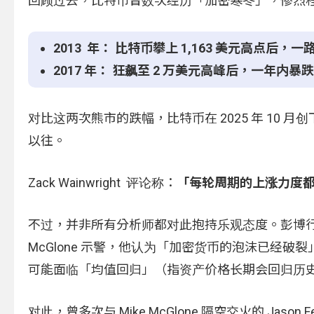
回顾过去，比特币曾数次经历「加密寒冬」，惨烈
2013 年： 比特币攀上 1,163 美元高点后，一路
2017 年： 狂飙至 2 万美元高峰后，一年内暴跌至
对比这两次熊市的跌幅，比特币在 2025 年 10 
以往。
Zack Wainwright 评论称：
「每轮周期的上涨力度
不过，并非所有分析师都对此抱持乐观态度。彭博行业研究（Bl
McGlone 示警，他认为「加密货币的泡沫已经
可能面临「均值回归」（指资产价格长期会回归历史
对此，曾多次与 Mike McGlone 隔空交火的 Ja