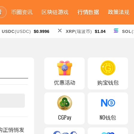
普
币圈资讯
区块链游戏
行情数据
政策法规
USDC
(USDC)
$0.9996
XRP
(瑞波币)
$1.04
SOL
(
优惠活动
购宝钱包
CGPay
NO钱包
构正悄悄发