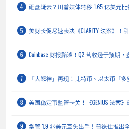
砸盘疑云？川普媒体转移 1.65 亿美
美财长促尽速表决《CLARITY 法案》
Coinbase 财报黯淡！Q2 营收逊于预期
「大怒神」再现！比特币、以太币「多空双
美国稳定币监管卡关！《GENIUS 法
掌管 1.9 兆美元巨头出手！普徕仕推出