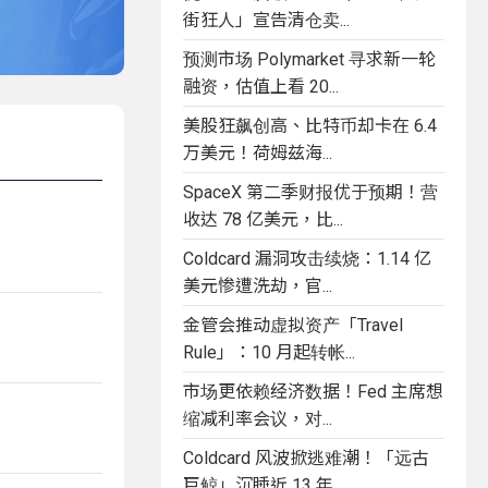
街狂人」宣告清仓卖...
预测市场 Polymarket 寻求新一轮
融资，估值上看 20...
美股狂飙创高、比特币却卡在 6.4
万美元！荷姆兹海...
SpaceX 第二季财报优于预期！营
收达 78 亿美元，比...
Coldcard 漏洞攻击续烧：1.14 亿
美元惨遭洗劫，官...
金管会推动虚拟资产「Travel
Rule」：10 月起转帐...
市场更依赖经济数据！Fed 主席想
缩减利率会议，对...
Coldcard 风波掀逃难潮！「远古
巨鲸」沉睡近 13 年...