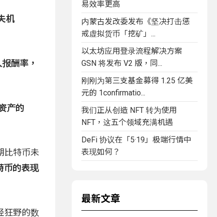
易效率更高
失机
内蒙古发改委发布《坚决打击惩
戒虚拟货币「挖矿」...
以太坊应用登录流程解决方案
惊人报酬率，
GSN 将发布 V2 版，同...
刚刚为第三支基金募得 1.25 亿美
元的 1confirmatio...
现资产的
我们正从创造 NFT 转为使用
NFT，这五个领域充满机遇
DeFi 协议在「5·19」极端行情中
表现如何？
预期比特币未
特币的表现
最新文章
经狂野的数