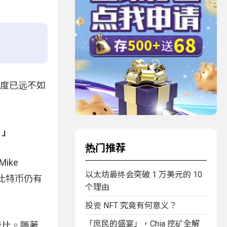
程度已远不如
。」
热门推荐
ike
以太坊最终会突破 1 万美元的 10
比特币仍有
个理由
投资 NFT 究竟有何意义？
「庶民的盛宴」，Chia 挖矿全解
非昔比。随著