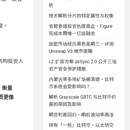
析
技术解析分片的特定属性与权衡
度。
资管赛道投资热度高企，Figure
完成本周唯一亿级融资
加密市场经历黑色星期三，评测
Uniswap V3 做市策略
变机构投资人
L2 扩容方案 zkSync 2.0 公开三项
资产安全保护措施...
内蒙古等多地矿场被清退，比特
币系统会受影响吗？...
，衡量
而更像
解析 Grayscale GBTC 与比特币价
差的原因及影响
期货利差回归，期权波动率高涨
持有「一些」比特币，以太坊交