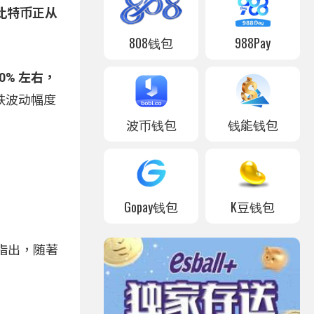
比特币正从
808钱包
988Pay
0% 左右，
跌波动幅度
波币钱包
钱能钱包
Gopay钱包
K豆钱包
。他指出，随著