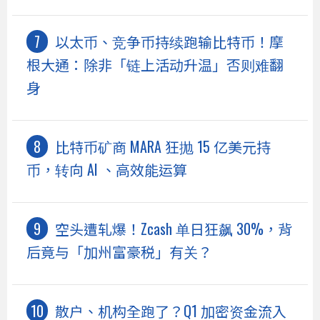
以太币、竞争币持续跑输比特币！摩
根大通：除非「链上活动升温」否则难翻
身
比特币矿商 MARA 狂抛 15 亿美元持
币，转向 AI 、高效能运算
空头遭轧爆！Zcash 单日狂飙 30%，背
后竟与「加州富豪税」有关？
散户、机构全跑了？Q1 加密资金流入