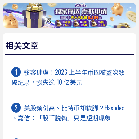
相关文章
骇客肆虐！2026 上半年币圈被盗次数
破纪录，损失逾 10 亿美元
美股频创高、比特币却软脚？Hashdex
、嘉信：「股币脱钩」只是短期现象