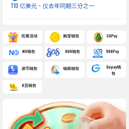
110 亿美元、仅去年同期三分之一
优惠活动
购宝钱包
CGPay
NO钱包
808钱包
988Pay
Gopay钱
波币钱包
钱能钱包
包
K豆钱包